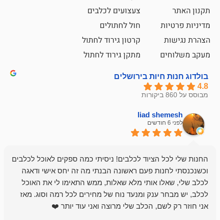
צעצועים לכלבים
ת
חול לחתולים
קרטון גירוד לחתול
ם
מתקן גירוד לחתול
חיות בירושלים
liad sh
אבי ג
לפני 6 חודשים
 הציוד לכלבים! ניסיתי כמה ספקים לאוכל לכלבים
חנות מדהימה 
נות פעם ראשונה הבנתי מה זה יחס אישי ודאגה
לו אותי מלא שאלות, ממש התאימו לי את האוכל
רון הבעלים - ת
 ענק ומנעד נוח של מחירים לכל רמה וסוג. מאז
לקנות תמיד ו
שם, הכלב שלי מרוצה ואני עוד יותר ❤️