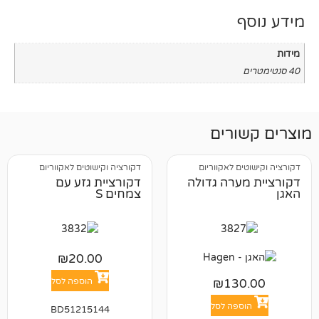
רים
 לאקווריום
דקורציה וקישוטים לאקווריום
רה גדולה
דקורציית גזע עם
צמחים S
₪
20.00
הוספה לסל
₪
13
פה לסל
BD51215144