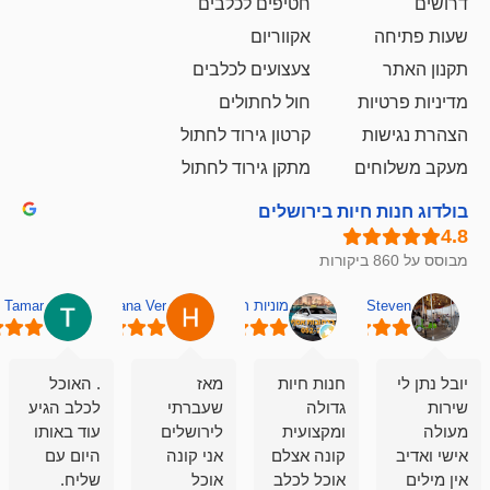
חטיפים לכלבים
אקווריום
צעצועים לכלבים
ת
חול לחתולים
קרטון גירוד לחתול
ם
מתקן גירוד לחתול
חיות בירושלים
מוניות רחובות אסף
Hana Ver
Tamar
סאן בן 
חנות חיות
מאז
. האוכל
פשוט חווית
גדולה
שעברתי
לכלב הגיע
קנייה שאפו
ומקצועית
לירושלים
עוד באותו
לעוסקים
קונה אצלם
אני קונה
היום עם
במלאכה
אוכל לכלב
אוכל
שליח.
שירות-אמינות-ז