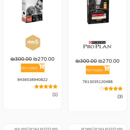
₪
300.00
₪
270.00
₪
300.00
הוספה לסל
פה לסל
8436538940822
761303
1
מדורג
(1)
5.00
מתוך 5
מבוסס על
דירוגים של
לקוחות
ים
|
מוצרים
מזון לכלבים בוגרים
|
מזון יבש