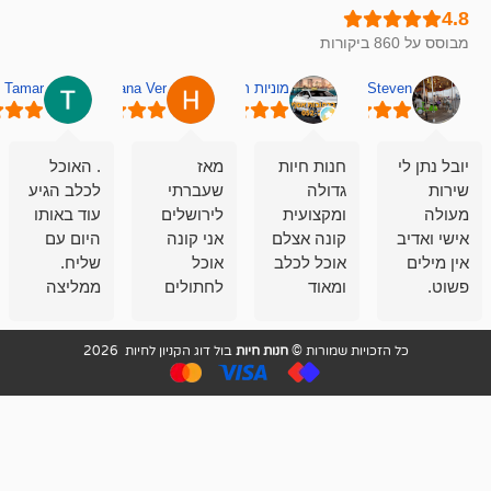
מוניות רחובות אסף
Hana Ver
Tamar
סאן בן 
חנות חיות
מאז
. האוכל
פשוט חווית
גדולה
שעברתי
לכלב הגיע
קנייה שאפו
ומקצועית
לירושלים
עוד באותו
לעוסקים
קונה אצלם
אני קונה
היום עם
במלאכה
אוכל לכלב
אוכל
שליח.
שירות-אמינות-ז
ומאוד
לחתולים
ממליצה
והכי חשוב
מרוצה
וכלבים
מאד!!
איכות
בעיקר
בבולדוג.
שירות מאד
ממליץ
ויות שמורות ©
חנות חיות
בול דוג הקניון לחיות 2026
מהשירות
עובדים שם
מקצועי
בחום
וגם
אנשים
ואדיב ,
מהמחירים
מדהימים ,
מאד
הזולים
שפותרים
נחמדים ,
גם בעיות
מזמינה
הובלה
אצלם