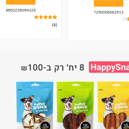
8850238094225
7290006562913
4
מדורגים
(4)
5.00
מתוך 5
מבוסס על
דירוגים של
ל
לקוחות