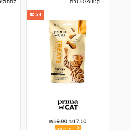
– קטניפ 50 גרם
לחתולים
4 ב-50
₪
19.00
₪
17.10
מידע נוסף