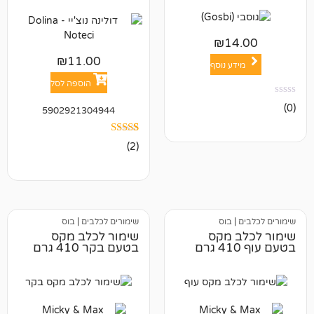
₪
1
₪
11.00
ע נוסף
הוספה לסל
5902921304944
2
מדורגים
(2)
5.00
מתוך 5 מבוסס
על
דירוגים של
לקוחות
בוס
שימורים לכלבים
|
בוס
 מקס
שימור לכלב מקס
בטעם בקר 410 גרם