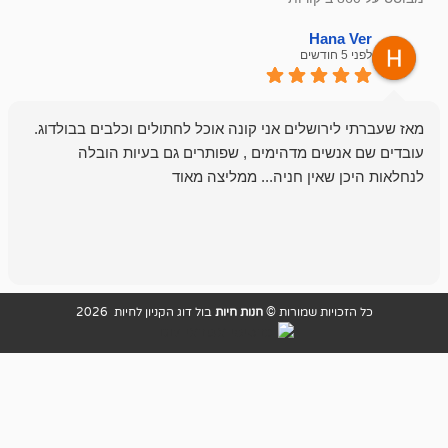
emesh
Han
לפני 6 חודשים
רושלים אני קונה אוכל לחתולים וכלבים בבולדוג.
החנות שלי לכל
שים מדהימים , שפותרים גם בעיות הובלה
וכשנכנסתי לח
שאין חניה... ממליצה מאוד
לכלב שלי, שא
לכלב, יש מבחר
אני חוזר רק ל
ויות שמורות ©
חנות חיות
בול דוג הקניון לחיות 2026