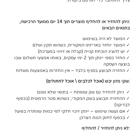
די לפרסם ביקורת.
:ניתן להחזיר או להחליף מוצרים תוך 14 יום ממועד הרכישה,
ה בשימוש
 באריזתו המקורית, כשהוא תקין ושלם
חת קנייה (קבלה או זיהוי במערכת)
✓ החזר כספי יינתן תוך 2 ימי עסקים, באותו אמצעי תשלום שבו
 בסניף בלבד – אין החזרות באמצעות משלוח
אוכל לכלבים
\
אוכל לחתולים
)
 גם שק שנפתח – בתנאי שלא נפגם
ע בשק המקורי, כשהוא סגור הרמטית (בכפוף
ש – יינתן זיכוי חלקי לפי כמות שנותרה בפועל
הגנת הצרכן
ר / להחליף