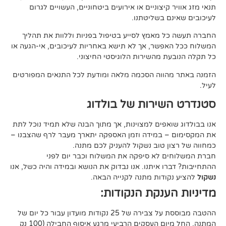
קיצוניים או אירועים ביטחוניים, העשויים לגרום
ם בשליטתנו.
 מאמץ לסייע בטיפול בפניות וללוות את תהליך
פשר, אך לא תישא באחריות לעיכובים, אי-הגעה או
 מהשירות הלוגיסטי החיצוני.
ווה הסכמה מלאה ומודעת לכל התנאים המפורטים
ירות של בולדוג
אפים למצוינות, אך מתוך הבנה שלא תמיד נוכל לתת
 במידה וזמן האספקה יתארך מעבר לרף שהצבנו –
ן טוב נשקול להעניק לכם מתנה.
 לא סיפקה את המשלוח וכבר יום לפני
ו איתנו. אנו נבדוק את הנושא ובמידה והיה כשל, אנו
ודות מתנה לקנייה הבאה.
ענקת הנקודות:
ההטבה מבוססת על צבירה של 25 נקודות מועדון עבור כל יום של
המתנה, החל מיום העסקים הרביעי מרגע איסוף החבילה (100 נק