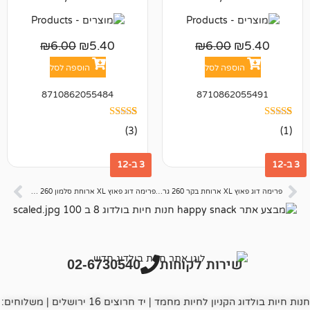
₪
6.00
₪
5.40
₪
6.00
פה לסל
הוספה לסל
8710862055484
871086
3
מדורגים
(3)
4.67
מתוך 5
מבוסס על
3 ב-12
דירוגים של
לקוחות
פרימה דוג פאוץ XL ארוחת בקר 260 גרם – דיל 12 יח 📦
פרימה דוג פאוץ XL ארוחת סלמון 260 גרם – דיל 12 יח 📦
רות לקוחות
02-6730540
חנות חיות בולדוג הקניון לחיות מחמד | יד חרוצים 16 ירושלים | משלוחים: