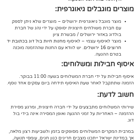
גבלים גיאוגרפית:
בל גיאוגרפית ירושלים – מוצרים שלא ניתן לספק
משולחים חיצונית יסופקו על ידי נהג של חברת
אזור ירושלים / מבשרת ציון
סוף עצמי – לאיסוף
מחנות חיות בול דוג בכתובת יד
. יש לוודא עם החנות שההזמנה מוכנה
געה.
לות ומשלוחים:
די חברת המשלוחים בשעה 11:00 בבוקר.
לאחר שעת האיסוף תידחה ביום עסקים אחד נוסף.
ת:
ים מתבצעים על ידי חברה חיצונית, ומרגע מסירת
ות על זמני ההגעה ואופן המסירה אינה בידי בול
 המשלוחים מסופקים בזמן ולשביעות רצון מלאה,
ל ייתכנו מצבים חריגים כגון חגים, עומסי תנועה,