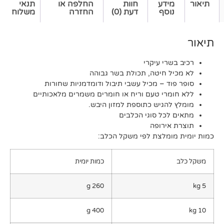
דע
חוות
החלפה או
תנאי
סף
דעת (0)
החזרה
משלוח
י עיקרי
 חיטה, תכולת בשר גבוהה
 – מכיל עשבי תיבול ודומדמניות שחורות
רי טעם וריח או חומרים משמרים מלאכותיים
גיש כתוספת למזון היבש.
כל סוגי הכלבים
ירופה
מלצת לפי משקל הכלב:
כמות יומית
260 g
400 g