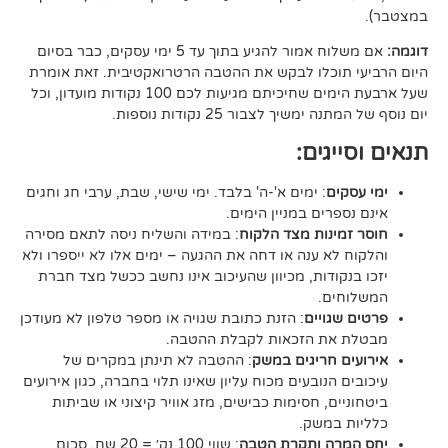
אם משלוח אמור להגיע בתוך עד 5 ימי עסקים, כבר בסיום
וכלו לבקש את ההטבה הרטרואקטיבית. זאת אומרת
שעל ארבעת הימים שחיכיתם מגיעות לכם 100 נקודות מועדון, וכל
יך לצבור 25 נקודות נוספות.
גים:
ם
: ימים א'-ה' בלבד. ימי שישי, שבת, ערבי חג וחגים
רים במניין הימים.
נות מצד הלקוח
: במידה והשליח ניסה לתאם מסירה
א ענה או דחה את ההגעה – ימים אלו לא ייספרו ולא
ודות, מכיוון שהעיכוב אינו נחשב ככשל מצד חברת
ם.
ויים
: הזנת כתובת שגויה או מספר טלפון לא מעודכן
ת הזכאות לקבלת ההטבה.
 חריגים במשק
: ההטבה לא תינתן במקרים של
הנובעים מכוח עליון שאינו תלוי בחברה, כגון אירועים
ם, חסימות כבישים, מזג אוויר קיצוני או שביתות
במשק.
ה ותקרת הטבה
: שווי 100 נק׳ = 20 שח, סכום