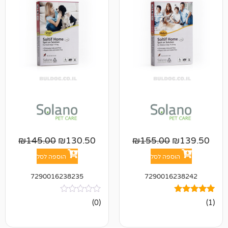
₪
145.00
₪
130.50
₪
155.00
פה לסל
הוספה לסל
7290016238235
729001
אין
(0)
ביקורות