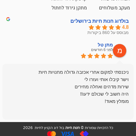
ם
מתקן גירוד לחתול
חיות בירושלים
ל
mazor
לפני 6 חודשים
אחלה חנות ,א
בכל עניין מתי
והשירות פצצה.
ויות שמורות ©
חנות חיות
בול דוג הקניון לחיות 2026