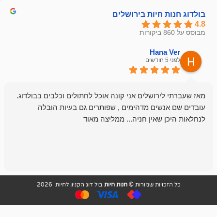
חיות בירושלים
emesh
Han
לפני 6 חודשים
רושלים אני קונה אוכל לחתולים וכלבים בבולדוג.
החנות שלי לכל
שים מדהימים , שפותרים גם בעיות הובלה
וכשנכנסתי לח
שאין חניה... ממליצה מאוד
לכלב שלי, שא
לכלב, יש מבחר
אני חוזר רק ל
ויות שמורות ©
חנות חיות
בול דוג הקניון לחיות 2026