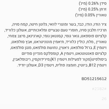
כבד, בשר ומוצרי לוואי, גלוטן חיטה, קמח סויה,
ה, חומרי טעם טבעיים ומלאכותיים, אשלגן כלוריד,
גואר גומי, קסנטאן גומי, קארגינאן, מיצב צמחי,
ולין כלוריד, תיאמין מונוניטראט, אבץ סולפאט,
, ברזל סולפאט, ניאצין, נחושת סולפאט, מנגן סולפאט,
קלציום פאנטוטנאט, ויטמין A, קומפלקס מנדיון סודיום
ביסולפיט(מקור לפעילות ויטמין K1),פירידוקסין, ריבופלאבין,