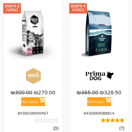
4 פינוקים
2 פינוקים
במתנה
במתנה
₪
300.00
₪
270.00
₪
365.00
פה לסל
הוספה לסל
8436538940457
643006
אין
(0)
ביקורות