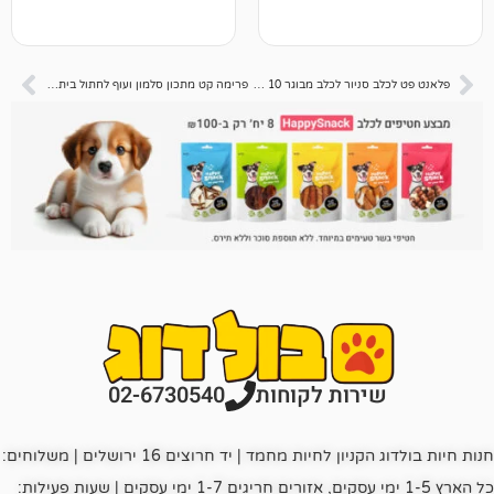
פלאנט פט לכלב סניור לכלב מבוגר 10 קג * – דיל 2 יח (סך 20 קג) 📦
פרימה קט מתכון סלמון ועוף לחתול בית – בוגר 7 קג
רות לקוחות
02-6730540
חנות חיות בולדוג הקניון לחיות מחמד | יד חרוצים 16 ירושלים | משלוחים:
כל הארץ 1-5 ימי עסקים, אזורים חריגים 1-7 ימי עסקים | שעות פעילות: