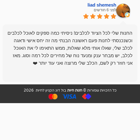
liad sh
אבי ג
לפני 6 חודשים
 הציוד לכלבים! ניסיתי כמה ספקים לאוכל לכלבים
חנות מדהימה 
נות פעם ראשונה הבנתי מה זה יחס אישי ודאגה
לו אותי מלא שאלות, ממש התאימו לי את האוכל
רון הבעלים - ת
 ענק ומנעד נוח של מחירים לכל רמה וסוג. מאז
לקנות תמיד ו
שם, הכלב שלי מרוצה ואני עוד יותר ❤️
ויות שמורות ©
חנות חיות
בול דוג הקניון לחיות 2026