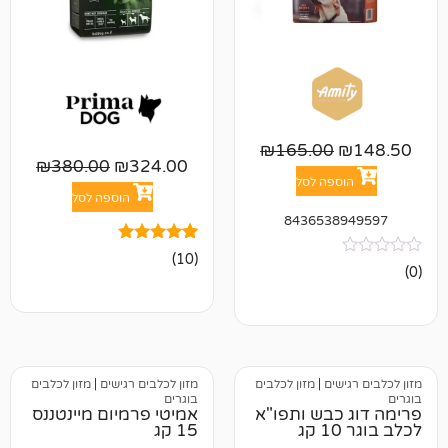
₪
165.00
₪
380.00
₪
324.00
פה לסל
הוספה לסל
843653
10
מדורגים
(10)
4.90
מתוך 5
מבוסס על
דירוגים של
לקוחות
ים
|
מזון לכלבים
מזון לכלבים רגישים
|
מזון לכלבים
בוגרים
בש ותפו"א
אמיטי פרמיום מיינטננס
15 קג