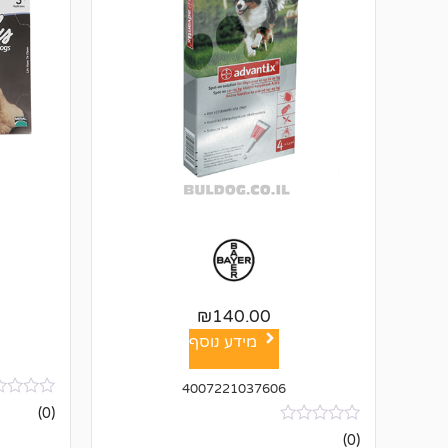
₪
140.00
מידע נוסף
4007221037606
אין
(0)
ביקורות
אין
(0)