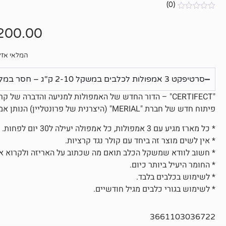
(0)
אין
ביקורות
200.00
המלאי אזל
סרטיפקט 3 אמפולות לכלבים במשקל 2-10 ק"ג – חסר במלאי
"CERTIFECT" – הדור החדש של האמפולות למניעה והדברה של קרציות, פרעושים וכנים בכלבים.
פיתוח חדש של חברת "MERIAL" (היצרנית של פרונטליין) הנותן אמפולה עם כיסוי יעיל במיוחד לקרציות.
* כל מארז מגיע עם 3 אמפולות, כל אמפולה יעילה ל30 יום לפחות.
* אין לשים מוצר זה ביחד עם קולר נגד קרציות.
* חשוב לוודא שמשקל הכלב תואם מה שכתוב על האריזה ולקרוא א
* החומר היעיל ביותר כיום.
* לשימוש בכלבים בלבד.
* לשימוש בגורי כלבים מגיל חודשיים.
3661103036722