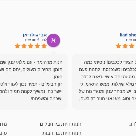
liad s
אבי גולדיאן
לפני 6 חודשים
הציוד לכלבים! ניסיתי כמה
חנות מדהימה - עם מלאי ענק שמ
כלבים וכשנכנסתי לחנות פעם
הזמן! מחירים מעולים, יחס חם ושי
מה זה יחס אישי ודאגה לכלב
י מלא שאלות, ממש התאימו לי
רון הבעלים - תמיד נכון לעזור ולס
, יש מבחר ענק ומנעד נוח של
יישר כח! נמשיך לקנות תמיד ולהמ
 וסוג. מאז אני חוזר רק לשם,
ושכנים ומשפחה!
 ואני עוד יותר ❤️
דוג
חנות חיות בירושלים
מדר
חנות חיות ברחובות
סוגי