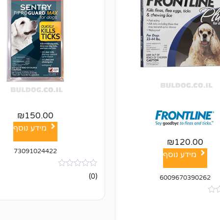
₪
150.00
מידע נוסף
₪
120.00
73091024422
מידע נוסף
אין
(0)
6009670390262
ביקורות