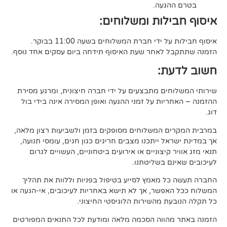
געה.
לות ומשלוחים:
די חברת המשלוחים בשעה 11:00 בבוקר.
לאחר שעת האיסוף תידחה ביום עסקים אחד נוסף.
ת:
ים מתבצעים על ידי חברה חיצונית, ומרגע מסירת
ות על זמני ההגעה ואופן המסירה אינה בידי בול
 המשלוחים מסופקים בזמן ולשביעות רצון מלאה,
ל ייתכנו מצבים חריגים כגון חגים, עומסי תנועה,
קיצוניים או אירועים ביטחוניים, העשויים לגרום
ם בשליטתנו.
 מאמץ לסייע בטיפול בפניות וללוות את תהליך
פשר, אך לא תישא באחריות לעיכובים, אי-הגעה או
 מהשירות הלוגיסטי החיצוני.
ווה הסכמה מלאה ומודעת לכל התנאים המפורטים