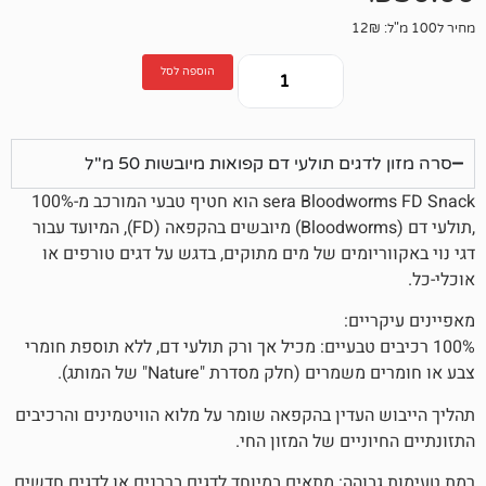
הוספה לסל
ם תולעי דם קפואות מיובשות 50 מ"ל
sera Bloodworms FD Snack הוא חטיף טבעי המורכב מ-100%
,תולעי דם (Bloodworms) מיובשים בהקפאה (FD), המיועד עבור
ומים של מים מתוקים, בדגש על דגים טורפים או
ם:
ם טבעיים: מכיל אך ורק תולעי דם, ללא תוספת חומרי
(חלק מסדרת "Nature" של המותג).
עדין בהקפאה שומר על מלוא הוויטמינים והרכיבים
יים של המזון החי.
הה: מתאים במיוחד לדגים בררנים או לדגים חדשים