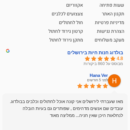
אקווריום
צעצועים לכלבים
ת
חול לחתולים
קרטון גירוד לחתול
ם
מתקן גירוד לחתול
חיות בירושלים
emesh
Han
לפני 6 חודשים
רושלים אני קונה אוכל לחתולים וכלבים בבולדוג.
החנות שלי לכל
שים מדהימים , שפותרים גם בעיות הובלה
וכשנכנסתי לח
שאין חניה... ממליצה מאוד
לכלב שלי, שא
לכלב, יש מבחר
אני חוזר רק ל