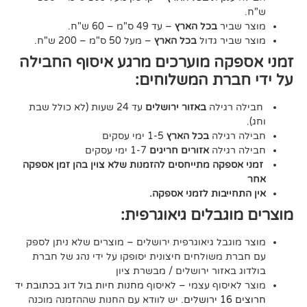
יר
בכל הארץ
– עד 49 ס"מ – 60 ש"ח.
יר גדול
בכל הארץ
– מעל 50 ס"מ – 200 ש"ח.
ה מוערכים מרגע איסוף החבילה
רת המשלוחים:
גילה
באזור ירושלים
עד 24 שעות (לא כולל שבת
גילה
בכל הארץ
1-5 ימי עסקים
גילה
אזורים חריגים
1-7 ימי עסקים
קה מתייחסים להזמנות שלא צוין בהן זמן אספקה
יבות לזמני אספקה.
גבלים גיאוגרפית:
בל גיאוגרפית ירושלים – מוצרים שלא ניתן לספק
משולחים חיצונית יסופקו על ידי נהג של חברת
אזור ירושלים / מבשרת ציון
סוף עצמי – לאיסוף
מחנות חיות בול דוג בכתובת יד
. יש לוודא עם החנות שההזמנה מוכנה