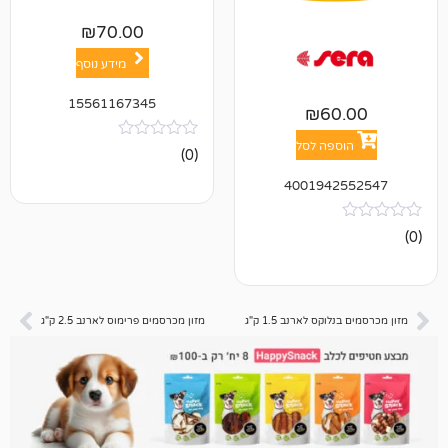
₪
70.00
מידע נוסף
15561167345
₪
6
פה לסל
אין
(0)
ביקורות
400194
ס לארנב 1.5 ק"ג
מזון מכרסמים פרימוס לארנב 2.5 ק"ג