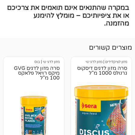
תנאים אינם תואמים את צרכיכם
יותיכם – מומלץ להימנע
רים
זון לדגי נוי
מזון לדגי נוי
|
בוס
גים דיסקוס
סרה מזון לדגים GVG
מיקס רויאל פלאקס
100 מ"ל