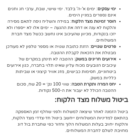
ם
: ימים א'-ה' בלבד. ימי שישי, שבת, ערבי חג וחגים
רים במניין הימים.
נות מצד הלקוח
: במידה והשליח ניסה לתאם מסירה
א ענה או דחה את ההגעה – ימים אלו לא ייספרו ולא
ודות, מכיוון שהעיכוב אינו נחשב ככשל מצד חברת
ם.
ויים
: הזנת כתובת שגויה או מספר טלפון לא מעודכן
ת הזכאות לקבלת ההטבה.
 חריגים במשק
: ההטבה לא תינתן במקרים של
הנובעים מכוח עליון שאינו תלוי בחברה, כגון אירועים
ם, חסימות כבישים, מזג אוויר קיצוני או שביתות
במשק.
ה ותקרת הטבה
: שווי 100 נק׳ = 20 שח, סכום
ל לא יעבור את ה-500 נקודות.
וח מצד הלקוח:
אחר שיצאה למשלוח ולפני שחלף זמן האספקה
ת המשלוחים ייחשב ביטול חד-צדדי מצד הלקוח,
עלות המשלוח הלוך וחזור כפי שחברת בול דוג
לחברת המשלוחים.