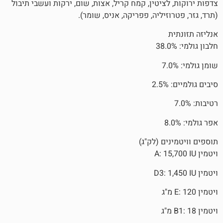
ציטין, קמח קריל, אצות, שום, ירקות ועשבי תיבול
זיליה, פפריקה, אניס, שומר).
ם (לק"ג)