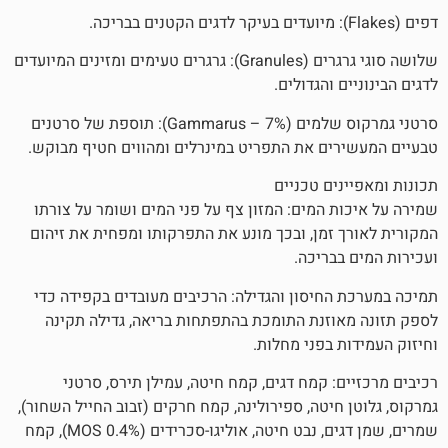
שלושה סוגי גרגרים (Granules): גרגרים טעימים ומזינים המיועדים
והגדולים.
סרטני גמרקוס שלמים (Gammarus – 7%): תוספת של סרטנים
ם את התפריט במינרלים ומהווים חטיף מבוקש.
ם טכניים
 המים: המזון צף על פני המים ושומר על צורתו
זמן, ובכך מונע את התפרקותו ומפחית את זיהום
בריכה.
חיסון והגדילה: הרכיבים מעובדים בקפידה כדי
זנת התומכת בהתפתחות בריאה, גדילה תקינה
בפני מחלות.
 קמח דגים, קמח חיטה, עמילן תירס, סרטני
יטה, ספירולינה, קמח חרקים (זבוב החייל השחור),
שמרים, שמן דגים, נבט חיטה, אוליגו-סכרידים (MOS 0.4%), קמח