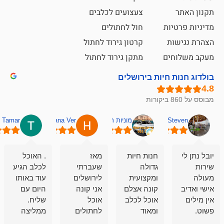
צעצועים לכלבים
ת
חול לחתולים
קרטון גירוד לחתול
ם
מתקן גירוד לחתול
חיות בירושלים
מוניות רחובות אסף
Hana Ver
Tamar
סאן בן 
חנות חיות
מאז
. האוכל
פשוט חווית
גדולה
שעברתי
לכלב הגיע
קנייה שאפו
ומקצועית
לירושלים
עוד באותו
לעוסקים
קונה אצלם
אני קונה
היום עם
במלאכה
אוכל לכלב
אוכל
שליח.
שירות-אמינות-ז
ומאוד
לחתולים
ממליצה
והכי חשוב
מרוצה
וכלבים
מאד!!
איכות