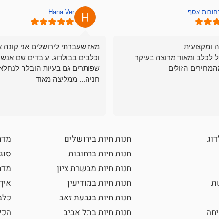
רחובות אסף
Hana Ver
ה ומקצועית
מאז שעברתי לירושלים אני קונה א
ל לכלב ומאוד מרוצה בעיקר
וכלבים בבולדוג. עובדים שם אנשי
המחירים הזולים
שפותרים גם בעיות הובלה לנחלאו
חניה... ממליצה מאוד
דוג
חנות חיות בירושלים
מדר
חנות חיות ברחובות
סוגי
חנות חיות מבשרת ציון
מדרי
שת
חנות חיות במודיעין
איך
חנות חיות בגבעת זאב
כלב
חה
חנות חיות בתל אביב
הכל