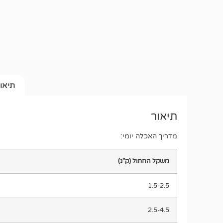
תיאו
תיאור
מדריך האכלה יומי:
משקל החתול (ק"ג)
1.5-2.5
2.5-4.5