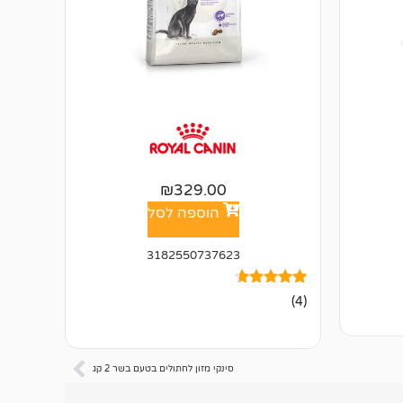
₪
329.00
הוספה לסל
3182550737623
4
מדורגים
(4)
4.50
מתוך 5
מבוסס על
דירוגים של
לקוחות
סינקי מזון לחתולים בטעם בשר 2 קג