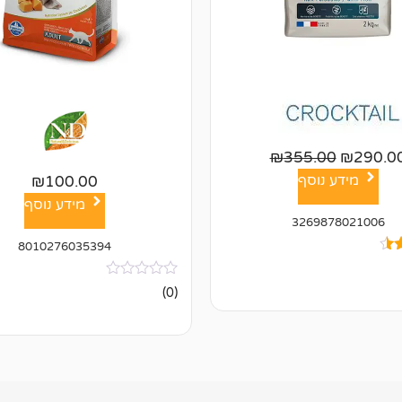
₪
355.00
₪
290.0
מידע נוסף
₪
100.00
מידע נוסף
3269878021006
8010276035394
אין
(0)
ביקורות
ל