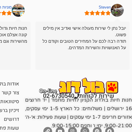
Steven
מוניות 
יובל נתן לי שירות מעולה אישי ואדיב אין מילים
חנות חיות גדול
פשוט.
קונה אצלם אוכ
תודה רבה לכם על המחירים הטובים וקודם כל
מהשירות וגם מ
על האנושויות והשירות המדהים.
אודות בול
צור קשר
שירות לקוחות
02-6730540
חנות חיות בולדוג הקניון לחיות מחמד | יד חרוצים
סיטונאות
16 ירושלים | משלוחים: כל הארץ 1-5 ימי עסקים,
זיכיון בר
אזורים חריגים 1-7 ימי עסקים | שעות פעילות: א׳-ה׳
דרושים
9:00-21:00, ימי ו׳ וחגים 9:00-15:00.
שעות פתי