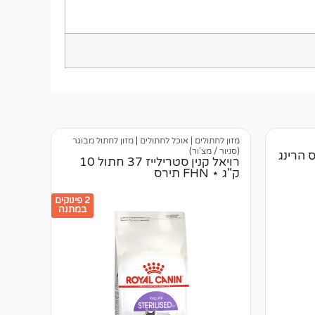
מזון לחתולים | אוכל לחתולים
|
מזון לחתול מבוגר
(סניור / מצ'ור)
 הרינג
רויאל קנין סטרילייז 37 חתול 10
ק"ג ⋆ FHN תירס
2 פינוקים
במתנה