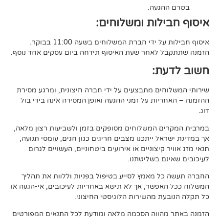
געה.
לות ומשלוחים:
די חברת המשלוחים בשעה 11:00 בבוקר.
לאחר שעת האיסוף תידחה ביום עסקים אחד נוסף.
ת:
ים מתבצעים על ידי חברה חיצונית, ומרגע מסירת
ות על זמני ההגעה ואופן המסירה אינה בידי בול
 המשלוחים מסופקים בזמן ולשביעות רצון מלאה,
ל ייתכנו מצבים חריגים כגון חגים, עומסי תנועה,
קיצוניים או אירועים ביטחוניים, העשויים לגרום
ם בשליטתנו.
 מאמץ לסייע בטיפול בפניות וללוות את תהליך
פשר, אך לא תישא באחריות לעיכובים, אי-הגעה או
 מהשירות הלוגיסטי החיצוני.
ווה הסכמה מלאה ומודעת לכל התנאים המפורטים