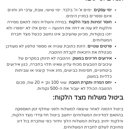
ם
: ימים א'-ה' בלבד. ימי שישי, שבת, ערבי חג וחגים
רים במניין הימים.
נות מצד הלקוח
: במידה והשליח ניסה לתאם מסירה
א ענה או דחה את ההגעה – ימים אלו לא ייספרו ולא
ודות, מכיוון שהעיכוב אינו נחשב ככשל מצד חברת
ם.
ויים
: הזנת כתובת שגויה או מספר טלפון לא מעודכן
ת הזכאות לקבלת ההטבה.
 חריגים במשק
: ההטבה לא תינתן במקרים של
הנובעים מכוח עליון שאינו תלוי בחברה, כגון אירועים
ם, חסימות כבישים, מזג אוויר קיצוני או שביתות
במשק.
ה ותקרת הטבה
: שווי 100 נק׳ = 20 שח, סכום
ל לא יעבור את ה-500 נקודות.
וח מצד הלקוח:
אחר שיצאה למשלוח ולפני שחלף זמן האספקה
ת המשלוחים ייחשב ביטול חד-צדדי מצד הלקוח,
עלות המשלוח הלוך וחזור כפי שחברת בול דוג
לחברת המשלוחים.