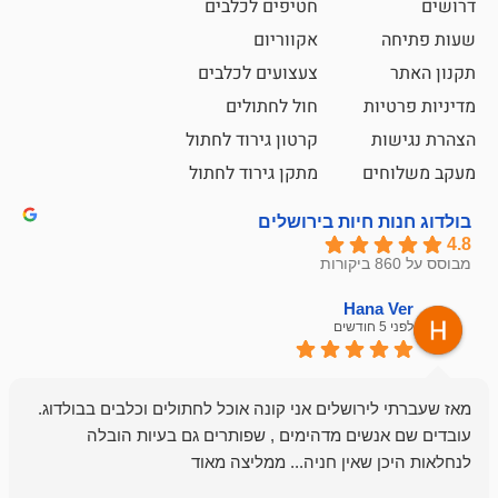
חטיפים לכלבים
אקווריום
צעצועים לכלבים
ת
חול לחתולים
קרטון גירוד לחתול
ם
מתקן גירוד לחתול
חיות בירושלים
emesh
Han
לפני 6 חודשים
רושלים אני קונה אוכל לחתולים וכלבים בבולדוג.
החנות שלי לכל
שים מדהימים , שפותרים גם בעיות הובלה
וכשנכנסתי לח
שאין חניה... ממליצה מאוד
לכלב שלי, שא
לכלב, יש מבחר