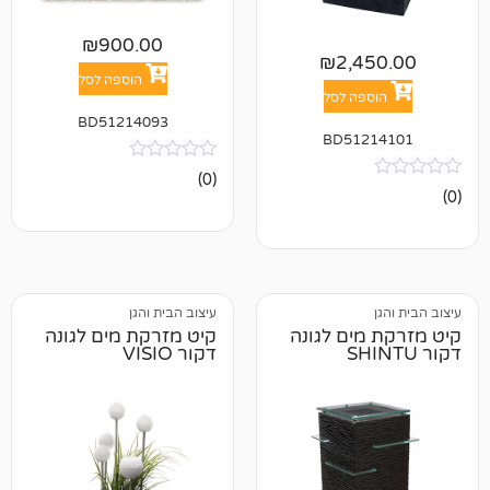
₪
900.00
₪
2,4
הוספה לסל
פה לסל
BD51214093
BD512
אין
(0)
ביקורות
עיצוב הבית והגן
ים לגונה
קיט מזרקת מים לגונה
דקור VISIO