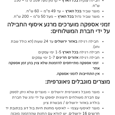
נקית
בכל הארץ
– קרטון מעל 109 ס"מ – 150
יר
בכל הארץ
– עד 49 ס"מ – 60 ש"ח.
יר גדול
בכל הארץ
– מעל 50 ס"מ – 200 ש"ח.
ה מוערכים מרגע איסוף החבילה
רת המשלוחים:
גילה
באזור ירושלים
עד 24 שעות (לא כולל שבת
גילה
בכל הארץ
1-5 ימי עסקים
גילה
אזורים חריגים
1-7 ימי עסקים
קה מתייחסים להזמנות שלא צוין בהן זמן אספקה
יבות לזמני אספקה.
גבלים גיאוגרפית:
בל גיאוגרפית ירושלים – מוצרים שלא ניתן לספק
משולחים חיצונית יסופקו על ידי נהג של חברת
אזור ירושלים / מבשרת ציון
סוף עצמי – לאיסוף
מחנות חיות בול דוג בכתובת יד
. יש לוודא עם החנות שההזמנה מוכנה