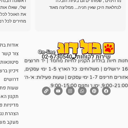
מדהימים , שפותרים גם בעיות הובלה
ראשונה הבנתי 
לנחלאות היכן שאין חניה... ממליצה מאוד
שלי, שאלו אות
את האוכל לכלב
מחירים לכל רמה
הכלב שלי מרוצה
אודות בול
צור קשר
שירות לקוחות
02-6730540
חנות חיות בולדוג הקניון לחיות מחמד | יד חרוצים
סיטונאות
16 ירושלים | משלוחים: כל הארץ 1-5 ימי עסקים,
זיכיון בר
אזורים חריגים 1-7 ימי עסקים | שעות פעילות: א׳-ה׳
דרושים
9:00-21:00, ימי ו׳ וחגים 9:00-15:00.
שעות פתי
תקנון הא
מדיניות פ
הצהרת נג
מעקב משל