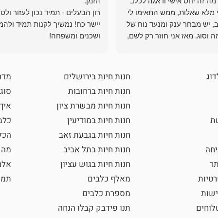
מה זה יחס אישי ודאגה לכלב
י מלא שאלות, ממש התאימו לי
רון הבעלים - תמיד נכון לעזור ולס
, יש מבחר ענק ומנעד נוח של
יישר כח! נמשיך לקנות תמיד ולהמ
 וסוג. מאז אני חוזר רק לשם,
ושכנים ומשפחה!
 ואני עוד יותר ❤️
דוג
חנות חיות בירושלים
מדר
חנות חיות ברחובות
סוגי
חנות חיות מבשרת ציון
איך
שת
חנות חיות במודיעין
כלב
חנות חיות בגבעת זאב
הכל
חה
חנות חיות בתל אביב
מה 
תר
חנות חיות בגוש עציון
אלר
רטיות
מאלף כלבים
תמו
ישות
מספרת כלבים
וחים
תנו פידבק קבלו הנחה