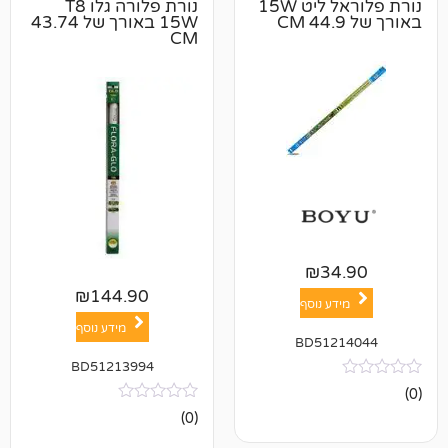
נורת פלוראל ליט 15W
נורת פלורה גלו T8
15W באורך של 43.74
CM
₪
3
₪
144.90
ע נוסף
מידע נוסף
BD512
BD51213994
אין
(0)
ביקורות