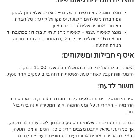
גבלים גיאוגרפית:
בל גיאוגרפית ירושלים – מוצרים שלא ניתן לספק
משולחים חיצונית יסופקו על ידי נהג של חברת
אזור ירושלים / מבשרת ציון
סוף עצמי – לאיסוף
מחנות חיות בול דוג בכתובת יד
. יש לוודא עם החנות שההזמנה מוכנה
געה.
לות ומשלוחים:
די חברת המשלוחים בשעה 11:00 בבוקר.
לאחר שעת האיסוף תידחה ביום עסקים אחד נוסף.
ת:
ים מתבצעים על ידי חברה חיצונית, ומרגע מסירת
ות על זמני ההגעה ואופן המסירה אינה בידי בול
 המשלוחים מסופקים בזמן ולשביעות רצון מלאה,
ל ייתכנו מצבים חריגים כגון חגים, עומסי תנועה,
קיצוניים או אירועים ביטחוניים, העשויים לגרום