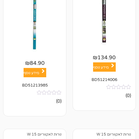
₪
13
₪
84.90
ע נוסף
מידע נוסף
BD512
BD51213985
אין
(0)
ביקורות
נורות לאקווריום 15 W