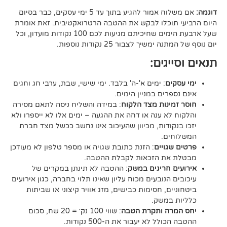
אם משלוח אמור להגיע בתוך עד 5 ימי עסקים, כבר בסיום
וכלו לבקש את ההטבה הרטרואקטיבית. זאת אומרת
שעל ארבעת הימים שחיכיתם מגיעות לכם 100 נקודות מועדון, וכל
יך לצבור 25 נקודות נוספות.
גים:
ם
: ימים א'-ה' בלבד. ימי שישי, שבת, ערבי חג וחגים
רים במניין הימים.
נות מצד הלקוח
: במידה והשליח ניסה לתאם מסירה
א ענה או דחה את ההגעה – ימים אלו לא ייספרו ולא
ודות, מכיוון שהעיכוב אינו נחשב ככשל מצד חברת
ם.
ויים
: הזנת כתובת שגויה או מספר טלפון לא מעודכן
ת הזכאות לקבלת ההטבה.
 חריגים במשק
: ההטבה לא תינתן במקרים של
הנובעים מכוח עליון שאינו תלוי בחברה, כגון אירועים
ם, חסימות כבישים, מזג אוויר קיצוני או שביתות
במשק.
ה ותקרת הטבה
: שווי 100 נק׳ = 20 שח, סכום
ל לא יעבור את ה-500 נקודות.