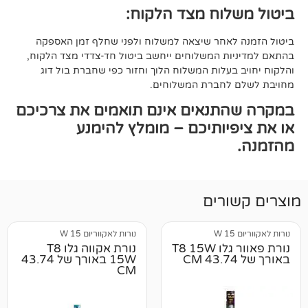
וח מצד הלקוח:
אחר שיצאה למשלוח ולפני שחלף זמן האספקה
ת המשלוחים ייחשב ביטול חד-צדדי מצד הלקוח,
עלות המשלוח הלוך וחזור כפי שחברת בול דוג
לחברת המשלוחים.
תנאים אינם תואמים את צרכיכם
יותיכם – מומלץ להימנע
רים
נורות לאקווריום 15 W
נורת פאוור גלו T8 15W
נורת אקווה גלו T8
15W באורך של 43.74
CM