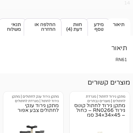
דע
חוות
החלפה או
תנאי
סף
דעת (4)
החזרה
משלוח
רים
 | מגרדת
מתקן גירוד ענק לחתולים
|
מתקן
 נבחרים
גירוד לחתול | מגרדת לחתולים
לחתול קונוס
מתקן גירוד ענקי
גירוד RN0266 – כחול
לחתולים צבע אפור