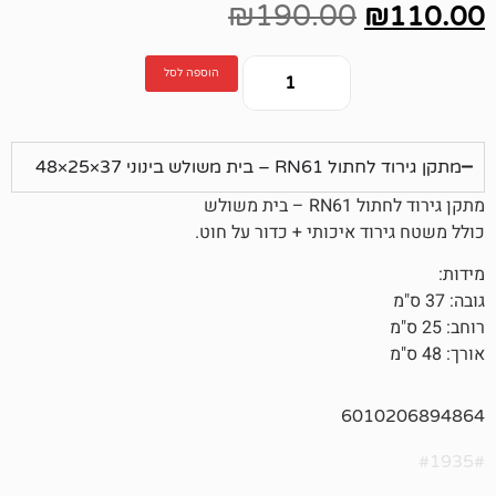
₪
190.00
הוספה לסל
ש בינוני 37×25×48
משולש
 איכותי + כדור על חוט.
601