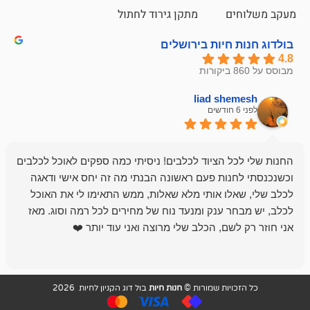
ם
מתקן גירוד לחתול
חיות בירושלים
liad sh
אבי ג
לפני 6 חודשים
 הציוד לכלבים! ניסיתי כמה ספקים לאוכל לכלבים
חנות מדהימה 
נות פעם ראשונה הבנתי מה זה יחס אישי ודאגה
לו אותי מלא שאלות, ממש התאימו לי את האוכל
רון הבעלים - ת
 ענק ומנעד נוח של מחירים לכל רמה וסוג. מאז
לקנות תמיד ו
שם, הכלב שלי מרוצה ואני עוד יותר ❤️
ויות שמורות ©
חנות חיות
בול דוג הקניון לחיות 2026