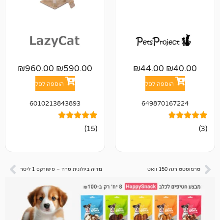
₪
960.00
₪
590.00
₪
44.00
פה לסל
הוספה לסל
6010213843893
649870
15
מדורגים
(15)
5.00
מתוך 5
מבוסס על
דירוגים של
לקוחות
מדיה ביולוגית סרה – סיפורקס 1 ליטר