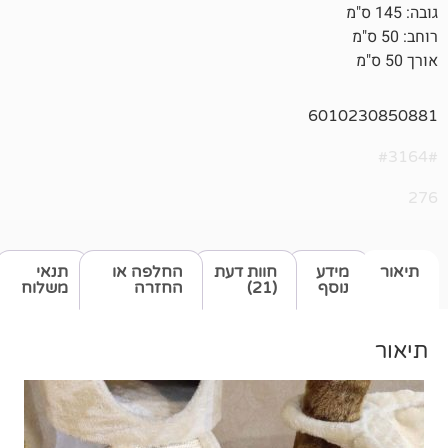
601
דע
חוות דעת
החלפה או
תנאי
סף
(21)
החזרה
משלוח