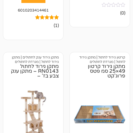
6010203414461
1
מדורג
(1)
5.00
מתוך 5
מבוסס על
דירוגים של
לקוחות
ל
|
מתקן גירוד
מתקן גירוד ענק לחתולים
|
מתקן
חתולים
גירוד לחתול | מגרדת לחתולים
קרטון
מתקן גירוד לחתול
סמ פטס
RN0143 – מתקן ענק
צבע בז' –
170×50×50 סמ