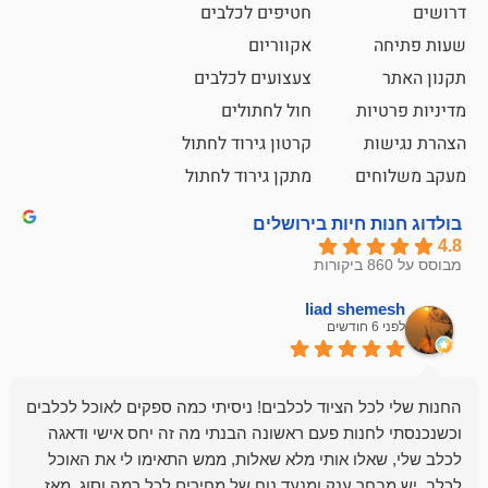
חטיפים לכלבים
אקווריום
צעצועים לכלבים
ת
חול לחתולים
קרטון גירוד לחתול
ם
מתקן גירוד לחתול
חיות בירושלים
liad sh
אבי ג
לפני 6 חודשים
 הציוד לכלבים! ניסיתי כמה ספקים לאוכל לכלבים
חנות מדהימה 
נות פעם ראשונה הבנתי מה זה יחס אישי ודאגה
לו אותי מלא שאלות, ממש התאימו לי את האוכל
רון הבעלים - ת
 ענק ומנעד נוח של מחירים לכל רמה וסוג. מאז
לקנות תמיד ו