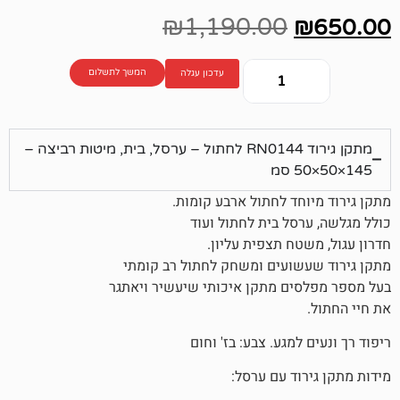
₪
1,190.00
המשך לתשלום
עדכון עגלה
מתקן גירוד RN0144 לחתול – ערסל, בית, מיטות רביצה –
חד לחתול ארבע קומות.
סל בית לחתול ועוד
ח תצפית עליון.
שועים ומשחק לחתול רב קומתי
ים מתקן איכותי שיעשיר ויאתגר
מגע. צבע: בז' וחום
וד עם ערסל: