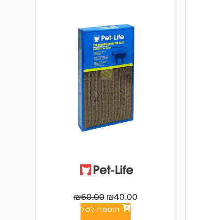
₪
60.00
₪
40.00
הוספה לסל