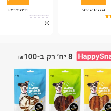
BD51216071
649870167224
אין
(0)
ביקורות
ל