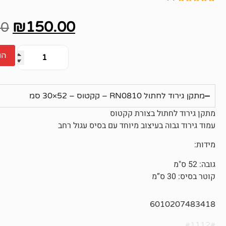
4
מדורגים
5.00
מתוך 5
₪
150.00
מבוסס על
00
דירוגים של
לקוחות
הו
מתקן גירוד לחתול RN0810 – קקטוס – 52×30 סמ
מתקן גירוד לחתול בצורת קקטוס
עמוד גירוד גבוה בעיצוב מיוחד עם בסיס עגול רחב
מידות:
גובה: 52 ס"מ
קוטר בסיס: 30 ס”מ
6010207483418
#1112#