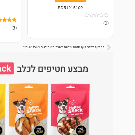
BD51215102
אין
(0)
ביקורות
3
מדורגים
(3)
4.67
מתוך 5
מבוסס על
דירוגים ש
פרולייף לכלב לייף סטייל מדיום-לארג' סניור דגים ואורז 12 ק"ג
לקוחות