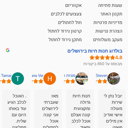
אקווריום
צעצועים לכלבים
ת
חול לחתולים
קרטון גירוד לחתול
ם
מתקן גירוד לחתול
חיות בירושלים
מוניות רחובות אסף
Hana Ver
Tamar
סאן בן 
חנות חיות
מאז
. האוכל
פשוט חווית
גדולה
שעברתי
לכלב הגיע
קנייה שאפו
ומקצועית
לירושלים
עוד באותו
לעוסקים
קונה אצלם
אני קונה
היום עם
במלאכה
אוכל לכלב
אוכל
שליח.
שירות-אמינות-ז
ומאוד
לחתולים
ממליצה
והכי חשוב