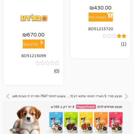
₪
43
פה לסל
BD512
₪
670.00
מידע נוסף
BD51215099
אין
(0)
ביקורות
מבצע סודי: 5 מארזי חטיפי אלפא דוג (ללא בחירה) 🔒
צעצוע לחתול rnn-7547 דג זז טעינת usb