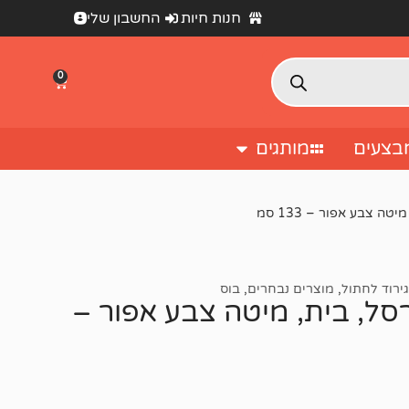
חנות חיות
החשבון שלי
0
בצעים
מותגים
ירוד לחתול
,
מוצרים נבחרים
,
בוס
וד לחתול RN0145 – ערסל, בית, מיטה צבע אפור –