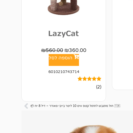
₪
560.00
₪
360.00
הוספה לסל
6010210743714
2
מדורגים
(2)
5.00
מתוך 5
מבוסס על
דירוגים של
🇹🇷 חול מתגבש לחתול קטס וויט 10 ליטר בייבי פאודר – דיל 8 יח 📦
לקוחות