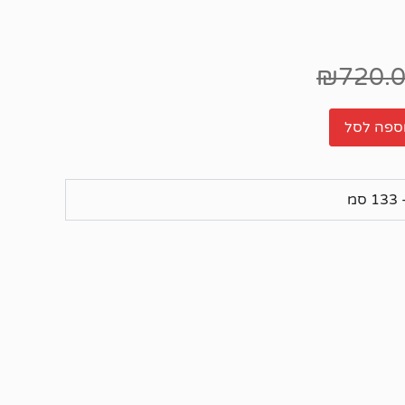
₪
720.
ספה לסל