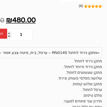
(4)
4
מדורגים
5.00
מתוך 5
₪
480.00
מבוסס על
00
דירוגים של
לקוחות
הו
מתקן גירוד לחתול RN0145 – ערסל, בית, מיטה צבע אפור – 133 סמ
מתקן גירוד לחתול.
מתקן גירוד מיוחד לחתול.
מתקן שעשועים לחתול.
שלושה מפלסי משחק וגירוד.
מתקן שלוש קומות.
ערסל לחתול.
סולם טיפוס.
חדרון שני פתחים למעבר.