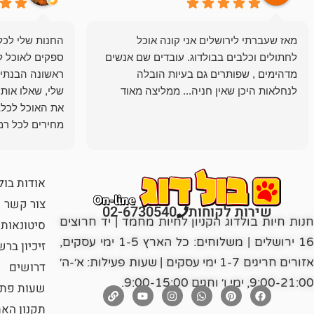
מאז שעברתי לירושלים אני קונה אוכל
החנות שלי לכל 
לחתולים וכלבים בבולדוג. עובדים שם אנשים
ספקים לאוכל ל
מדהימים , שפותרים גם בעיות הובלה
ראשונה הבנתי 
לנחלאות היכן שאין חניה... ממליצה מאוד
שלי, שאלו אות
את האוכל לכלב
מחירים לכל רמה
הכלב שלי מרוצה
אודות בול
צור קשר
שירות לקוחות
02-6730540
חנות חיות בולדוג הקניון לחיות מחמד | יד חרוצים
סיטונאות
16 ירושלים | משלוחים: כל הארץ 1-5 ימי עסקים,
זיכיון בר
אזורים חריגים 1-7 ימי עסקים | שעות פעילות: א׳-ה׳
דרושים
9:00-21:00, ימי ו׳ וחגים 9:00-15:00.
שעות פתי
תקנון הא