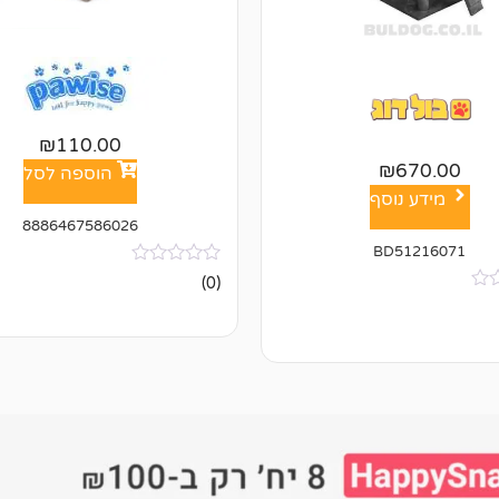
₪
110.00
₪
670.00
הוספה לסל
מידע נוסף
8886467586026
BD51216071
אין
(0)
ביקורות