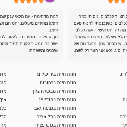
הציוד לכלבים! ניסיתי כמה
חנות מדהימה - עם מלאי ענק שמ
כלבים וכשנכנסתי לחנות פעם
הזמן! מחירים מעולים, יחס חם ושי
מה זה יחס אישי ודאגה לכלב
י מלא שאלות, ממש התאימו לי
רון הבעלים - תמיד נכון לעזור ולס
, יש מבחר ענק ומנעד נוח של
יישר כח! נמשיך לקנות תמיד ולהמ
 וסוג. מאז אני חוזר רק לשם,
ושכנים ומשפחה!
 ואני עוד יותר ❤️
דוג
חנות חיות בירושלים
מדר
חנות חיות ברחובות
סוגי
חנות חיות מבשרת ציון
מדרי
שת
חנות חיות במודיעין
איך
חנות חיות בגבעת זאב
כלב
חה
חנות חיות בתל אביב
הכל
תר
חנות חיות בגוש עציון
מה 