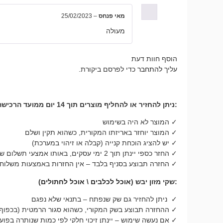
מאי פנחס
–
25/02/2023
מעולה
הוסף חוות דעת
עליך
להתחבר
כדי לפרסם ביקורת.
:ניתן להחזיר או להחליף מוצרים תוך 14 יום ממועד הרכישה, בתנאים הבאים
✓ המוצר לא היה בשימוש
✓ המוצר יוחזר באריזתו המקורית, כשהוא תקין ושלם
✓ יש להציג הוכחת קנייה (קבלה או זיהוי במערכת)
✓ החזר כספי יינתן תוך 2 ימי עסקים, באותו אמצעי תשלום שבו בוצעה העסקה
✓ החזרה תבוצע בסניף בלבד – אין החזרות באמצעות משלוח
:שקי מזון יבש (
אוכל לכלבים
\
אוכל לחתולים
)
✓ ניתן להחזיר גם שק שנפתח – בתנאי שלא נפגם
✓ ההחזרה תבוצע בשק המקורי, כשהוא סגור הרמטית (בכפוף 
✓ אם נעשה שימוש – יינתן זיכוי חלקי לפי כמות שנותרה בפוע