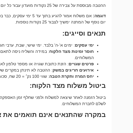
ההטבה מבוססת על צבירה של 25 נקודות מועדון עבור כל יום של המתנה, החל מיום העסקים הרביעי מרגע איסוף החבילה (100 נק במצטבר).
דוגמה:
יום נוסף של המתנה ימשיך לצבור 25 נקודות נוספות.
תנאים וסייגים:
ימי עסקים
: ימים א'-ה' בלבד. ימי שישי, שבת, ערבי חג
חוסר זמינות מצד הלקוח
: במידה והשליח ניסה לתאם מ
המשלוחים.
פרטים שגויים
: הזנת כתובת שגויה או מספר טלפון ל
אירועים חריגים במשק
: ההטבה לא תינתן במקרים של ע
יחס המרה ותקרת הטבה
: שווי 100 נק׳ = 20 שח, סכום ההטבה הכולל לא יעבור את ה-500 נקודות.
ביטול משלוח מצד הלקוח:
ביטול הזמנה לאחר שיצאה למשלוח ולפני שחלף זמן האספקה ב
לשלם לחברת המשלוחים.
במקרה שהתנאים אינם תואמים את צר