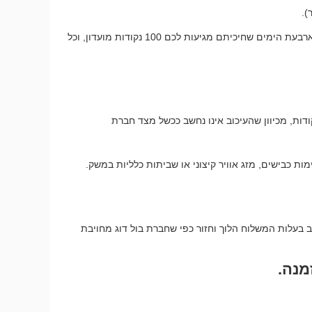
אם משלוח אמור להגיע בתוך עד 5 ימי עסקים, כבר בסיום היום הרביעי תוכלו לבקש את ההטבה הרטרואקטיבית. זאת אומרת שעל ארבעת הימים שחיכיתם מגיעות לכם 100 נקודות מועדון, וכל
ודות, מכיוון שהעיכוב אינו נחשב ככשל מצד חברת
מות כבישים, מזג אוויר קיצוני או שביתות כלליות במשק.
 בעלות המשלוח הלוך וחזור כפי שחברת בול דוג מחויבת
מנה.