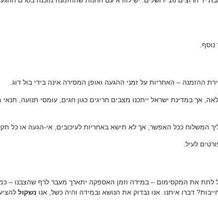
נוסף.
ת ההזמנה – האחריות על זמני ההגעה ואופן המסירה אינה בידי בול דוג.
אך במדינת ישראל ייתכנו מצבים חריגים כגון חגים, עומסי תנועה, תנאי מזג 
ך המשלוח ככל האפשר, אך לא תישא באחריות לעיכובים, אי-הגעה או כל תקלה
טים לעיל.
כל לתת את המקסימום – במידה וזמן האספקה יתארך מעבר לרף שהצבנו – כמחו
ות? דברו איתנו. אנו נבדוק את הנושא ובמידה והיה כשל, אנו
נשקול
להציע 