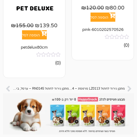
₪
120.0
פה לסל
₪
155.00
₪
139.50
601020
הוספה לסל
petdelux80cm
אין
(0)
ביקורות
מתקן גירוד לחתול LZ0113 מרפסת – 74 סמ
מתקן גירוד לחתול RN0145 – ערסל, בית, מיטה צבע בז' – 133 סמ