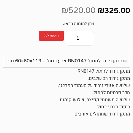
₪
520.00
ניתן להזמנה מראש
הוספה לסל
ול – 113×60×60 סמ
RN0
שלבים.
רוד על העמוד המרכזי.
ול.
פיצה, שלוש קומות.
.
ולים אוהבים.