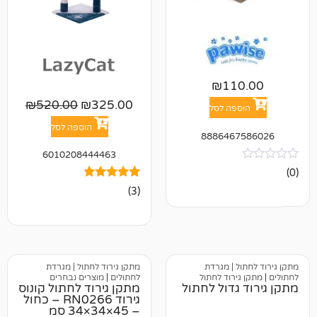
₪
11
₪
520.00
₪
325.00
פה לסל
הוספה לסל
888646
6010208444463
3
מדורגים
(3)
4.67
מתוך 5
מבוסס על
דירוגים של
לקוחות
 | מגרדת
מתקן גירוד לחתול | מגרדת
ירוד לחתול
לחתולים
|
מוצרים נבחרים
גדול לחתול
מתקן גירוד לחתול קונוס
גירוד RN0266 – כחול
– 45×34×34 סמ