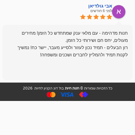
ולדיאן
מתן ט
לפני 6 חודשים
- עם מלאי ענק שמתחדש כל הזמן! מחירים
מיד נכון לעזור ולסייע מעבר, יישר כח! נמשיך
להמליץ לחברים ושכנים ומשפחה!
מומלץ מאוד!
ויות שמורות ©
חנות חיות
בול דוג הקניון לחיות 2026