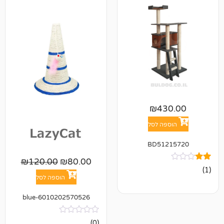
₪
43
פה לסל
BD512
₪
120.00
₪
80.00
הוספה לסל
6010202570526-blue
אין
(0)