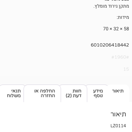
ץ.
601
דע
חוות
החלפה או
תנאי
סף
דעת (2)
החזרה
משלוח