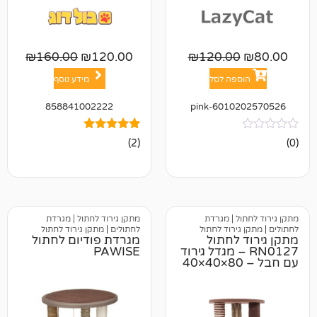
₪
160.00
₪
120.00
₪
120.0
פה לסל
מידע נוסף
858841002222
601020
2
מדורגים
(2)
5.00
מתוך 5
מבוסס על
דירוגים של
לקוחות
 | מגרדת
מתקן גירוד לחתול | מגרדת
ירוד לחתול
לחתולים
|
מתקן גירוד לחתול
לחתול
מגרדת פודיום לחתול
RN0 – מגדל גירוד
PAWISE
עם חבל – 80×40×40