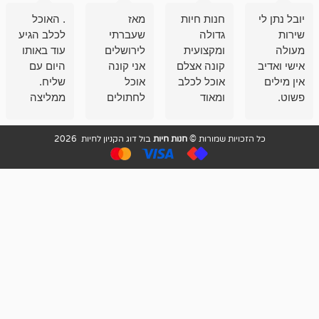
חנות חיות
מאז
. האוכל
פשוט חווית
גדולה
שעברתי
לכלב הגיע
קנייה שאפו
ומקצועית
לירושלים
עוד באותו
לעוסקים
קונה אצלם
אני קונה
היום עם
במלאכה
אוכל לכלב
אוכל
שליח.
שירות-אמינות-ז
ומאוד
לחתולים
ממליצה
והכי חשוב
מרוצה
וכלבים
מאד!!
איכות
בעיקר
בבולדוג.
שירות מאד
ממליץ
ויות שמורות ©
חנות חיות
בול דוג הקניון לחיות 2026
מהשירות
עובדים שם
מקצועי
בחום
וגם
אנשים
ואדיב ,
מהמחירים
מדהימים ,
מאד
הזולים
שפותרים
נחמדים ,
גם בעיות
מזמינה
הובלה
אצלם
לנחלאות
בקביעות
היכן שאין
חניה...
ממליצה
מאוד