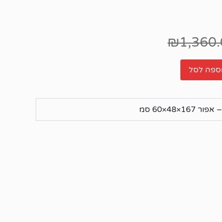
₪
1,360
ספה לסל