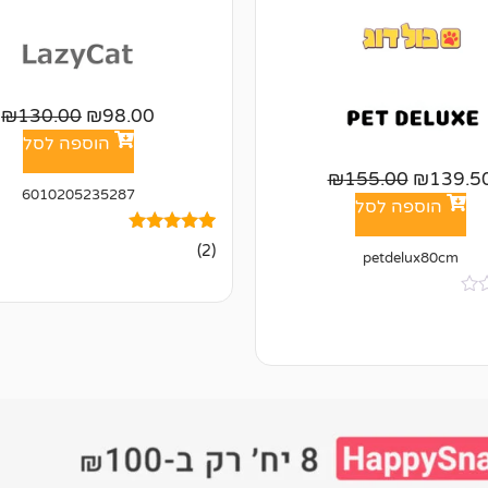
₪
130.00
₪
98.00
הוספה לסל
₪
155.00
₪
139.5
6010205235287
הוספה לסל
2
מדורגים
(2)
petdelux80cm
5.00
מתוך 5
מבוסס על
דירוגים של
לקוחות