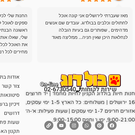
מאז שעברתי לירושלים אני קונה אוכל
החנות שלי לכל 
לחתולים וכלבים בבולדוג. עובדים שם אנשים
ספקים לאוכל ל
מדהימים , שפותרים גם בעיות הובלה
ראשונה הבנתי 
לנחלאות היכן שאין חניה... ממליצה מאוד
שלי, שאלו אות
את האוכל לכלב
מחירים לכל רמה
הכלב שלי מרוצה
אודות בול
צור קשר
שירות לקוחות
02-6730540
חנות חיות בולדוג הקניון לחיות מחמד | יד חרוצים
סיטונאות
16 ירושלים | משלוחים: כל הארץ 1-5 ימי עסקים,
זיכיון בר
אזורים חריגים 1-7 ימי עסקים | שעות פעילות: א׳-ה׳
דרושים
9:00-21:00, ימי ו׳ וחגים 9:00-15:00.
שעות פתי
תקנון הא