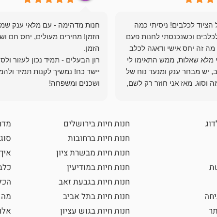
הציוד לכלבים! ניסיתי כמה
חנות מדהימה - עם מלאי ענק שמ
כלבים וכשנכנסתי לחנות פעם
הזמן! מחירים מעולים, יחס חם ושי
מה זה יחס אישי ודאגה לכלב
י מלא שאלות, ממש התאימו לי
רון הבעלים - תמיד נכון לעזור ולס
, יש מבחר ענק ומנעד נוח של
יישר כח! נמשיך לקנות תמיד ולהמ
 וסוג. מאז אני חוזר רק לשם,
ושכנים ומשפחה!
 ואני עוד יותר ❤️
דוג
חנות חיות בירושלים
מדר
חנות חיות ברחובות
סוגי
חנות חיות מבשרת ציון
איך
שת
חנות חיות במודיעין
כלב
חנות חיות בגבעת זאב
הכל
חה
חנות חיות בתל אביב
מה 
תר
חנות חיות בגוש עציון
אלר