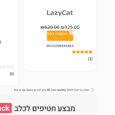
₪
520.00
₪
325.00
הוספה לסל
0
6010208444463
3
מדורגים
(3)
4.67
מתוך 5
מבוסס על
אין
דירוגים של
(0)
ביקורות
לקוחות
מעדן בריאות לחתול healthy פטה 85 גרם לגורים בטעם עוף וביצים