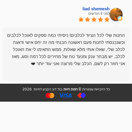
liad sh
אבי ג
לפני 6 חודשים
 הציוד לכלבים! ניסיתי כמה ספקים לאוכל לכלבים
חנות מדהימה 
נות פעם ראשונה הבנתי מה זה יחס אישי ודאגה
לו אותי מלא שאלות, ממש התאימו לי את האוכל
רון הבעלים - ת
 ענק ומנעד נוח של מחירים לכל רמה וסוג. מאז
לקנות תמיד ו
שם, הכלב שלי מרוצה ואני עוד יותר ❤️
ויות שמורות ©
חנות חיות
בול דוג הקניון לחיות 2026