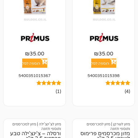
₪
35.00
₪
3
פה לסל
הוספה לסל
5400351015367
540035
1
מדורג
(1)
5.00
מתוך 5
מבוסס על
דירוגים של
לקוחות
 למכרסמים
מזון לצ'ינצ'ילה
|
מזון למכרסמים
ותוספי תזונה
ים פרימוס
ורסלה – צ'ינצ'ילה טבע