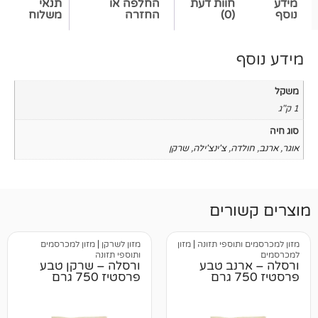
חוות דעת
החלפה או
תנאי
(0)
החזרה
משלוח
ה
,
צ'ינצ'ילה
,
שרקן
רים
וספי תזונה
|
מזון
מזון לשרקן
|
מזון למכרסמים
ותוספי תזונה
נב טבע
ורסלה – שרקן טבע
פרסטיז 750 גרם