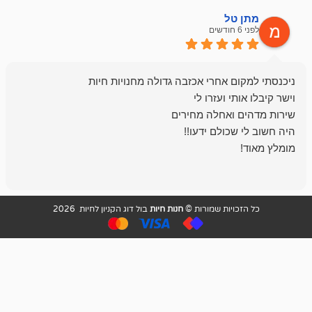
ל
mazor
לפני 6 חודשים
אחלה חנות ,א
בכל עניין מתי
והשירות פצצה.
ויות שמורות ©
חנות חיות
בול דוג הקניון לחיות 2026