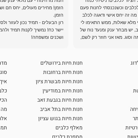
הציוד לכלבים! ניסיתי כמה
חנות מדהימה - עם מלאי ענק שמ
כלבים וכשנכנסתי לחנות פעם
הזמן! מחירים מעולים, יחס חם ושי
מה זה יחס אישי ודאגה לכלב
י מלא שאלות, ממש התאימו לי
רון הבעלים - תמיד נכון לעזור ולס
, יש מבחר ענק ומנעד נוח של
יישר כח! נמשיך לקנות תמיד ולהמ
 וסוג. מאז אני חוזר רק לשם,
ושכנים ומשפחה!
 ואני עוד יותר ❤️
דוג
חנות חיות בירושלים
מדר
חנות חיות ברחובות
סוגי
חנות חיות מבשרת ציון
איך
שת
חנות חיות במודיעין
כלב
חנות חיות בגבעת זאב
הכל
חה
חנות חיות בתל אביב
מה 
תר
חנות חיות בגוש עציון
אלר
רטיות
מאלף כלבים
תמו
ישות
מספרת כלבים