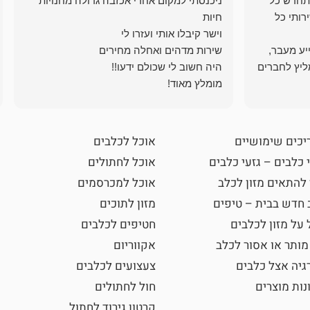
תחדש כל
ניכנסתי למקום אחרי אכזבה גדולה מחנויות
רותי כל
ייע מעבר,
ליץ לחברים
מומלץ מאוד!
יכים שימושיים
אוכל לכלבים
 כלבים – גזעי כלבים
אוכל לחתולים
 להתאים מזון לכלב
אוכל למכרסמים
 חדש בבית – טיפים
מזון לתוכים
 על מזון לכלבים
חטיפים לכלבים
מותר או אסור לכלב
אקווריום
גיה אצל כלבים
צעצועים לכלבים
נות מוצרים
חול לחתולים
קרטון גירוד לחתול