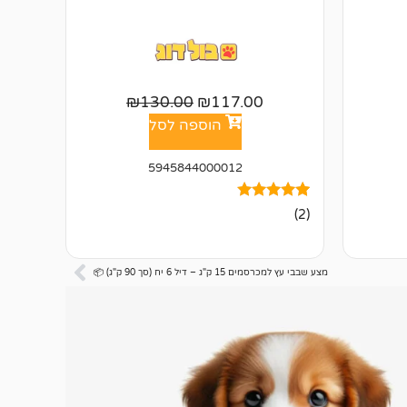
₪
130.00
₪
117.00
הוספה לסל
5945844000012
2
מדורגים
(2)
5.00
מתוך 5
מבוסס על
דירוגים של
מצע שבבי עץ למכרסמים 15 ק"ג – דיל 6 יח (סך 90 ק"ג) 📦
לקוחות