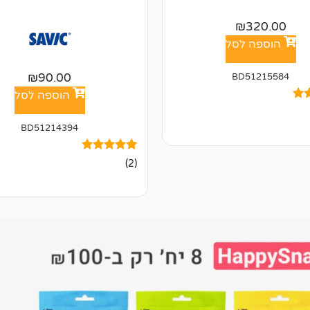
₪
320.00
הוספה לסל
₪
90.00
BD51215584
הוספה לסל
BD51214394
ל
2
מדורגים
(2)
5.00
מתוך 5
מבוסס על
דירוגים של
לקוחות