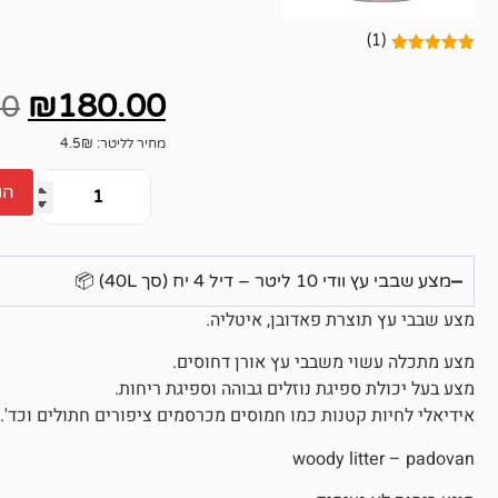
(1)
1
מדורג
5.00
מתוך 5
₪
180.00
מבוסס על
00
דירוגים של
לקוחות
מחיר לליטר: 4.5₪
הו
מצע שבבי עץ וודי 10 ליטר – דיל 4 יח (סך 40L) 📦
מצע שבבי עץ תוצרת פאדובן, איטליה.
מצע מתכלה עשוי משבבי עץ אורן דחוסים.
מצע בעל יכולת ספיגת נוזלים גבוהה וספיגת ריחות.
אידיאלי לחיות קטנות כמו חמוסים מכרסמים ציפורים חתולים וכד'.
woody litter – padovan