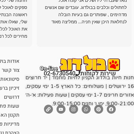
מאז שעברתי לירושלים אני קונה אוכל
החנות שלי לכל 
לחתולים וכלבים בבולדוג. עובדים שם אנשים
ספקים לאוכל ל
מדהימים , שפותרים גם בעיות הובלה
ראשונה הבנתי 
לנחלאות היכן שאין חניה... ממליצה מאוד
שלי, שאלו אות
את האוכל לכלב
מחירים לכל רמה
הכלב שלי מרוצה
אודות בול
צור קשר
שירות לקוחות
02-6730540
חנות חיות בולדוג הקניון לחיות מחמד | יד חרוצים
סיטונאות
16 ירושלים | משלוחים: כל הארץ 1-5 ימי עסקים,
זיכיון בר
אזורים חריגים 1-7 ימי עסקים | שעות פעילות: א׳-ה׳
דרושים
9:00-21:00, ימי ו׳ וחגים 9:00-15:00.
שעות פתי
תקנון הא
מדיניות פ
הצהרת נג