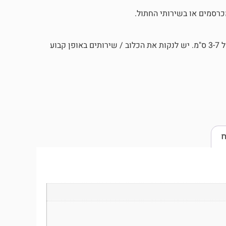
מכרסמים או בשירותי החתול.
לרפד את הכלוב או שירותי החתול במצע שבבי העץ הדחוס בגובה של 3-7 ס"מ. יש לנקות את הכלוב / שירותים באופן קבוע
ח