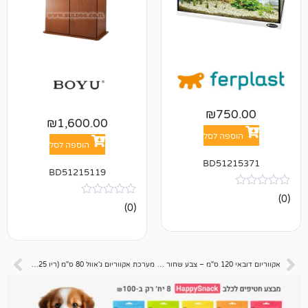
₪
75
₪
1,600.00
פה לסל
הוספה לסל
BD512
BD51215119
אין
(0)
ביקורות
אקווריום דובאי 120 ס"מ – צבע שחור + פילטר + טרמוסטט
מערכת אקווריום ג'אוול 80 ס"מ (ריו 125*) צבע לבן + פילטר ביולוגי + טרמוסטט