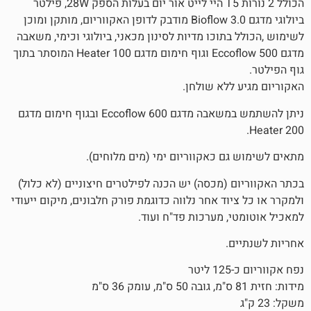
הכולל 2 נורות T5 היי לייט אור יום בעלות הספק 28W, פילטר
ביולוגי מדגם Bioflow 3.0 מודבק לדופן האקווריום, מותקן ומוכן
תוכו מדיות לסינון מכאני, ביולוגי וכימי, משאבה
מדגם Eccoflow 500 וגוף חימום מדגם Heater 100 המוסתר בתוך
ללא שולחן.
ניתן להשתמש במשאבה מדגם Eccoflow 600 ובגוף חימום מדגם
ם כאקווריום ימי (מים מלוחים).
 (מכסה) יש הכנה לפילטרים חיצוניים (לא כלול)
וד אחר נלווה כדוגמת פורק חלבונים, מיקום ייעודי
, מערכות פד"ח ועוד.
.
ר