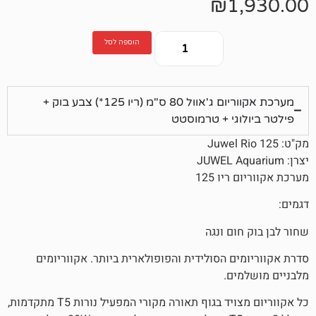
₪
1
הוספה לסל
מערכת אקווריום ג'אוול 80 ס"מ (ריו 125*) צבע בוק +
גי + טרמוסטט
ו 125
ם ונגה
ם הסולידית והפופולארית ביותר. אקווריומים
ם.
כל אקווריום מצויד בגוף תאורה מקורי המפעיל נורות T5 מתקדמות,