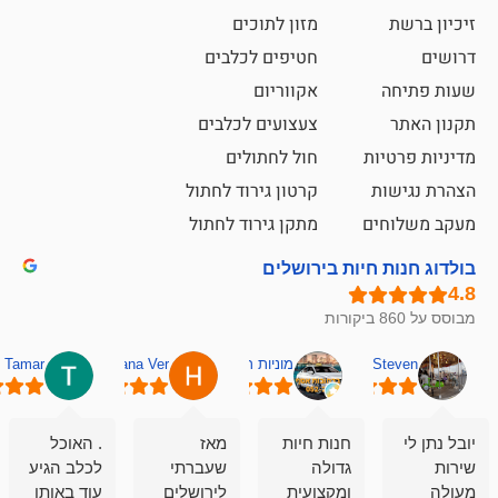
מזון לתוכים
חטיפים לכלבים
אקווריום
צעצועים לכלבים
ת
חול לחתולים
קרטון גירוד לחתול
ם
מתקן גירוד לחתול
חיות בירושלים
מוניות רחובות אסף
Hana Ver
Tamar
סאן בן 
חנות חיות
מאז
. האוכל
פשוט חווית
גדולה
שעברתי
לכלב הגיע
קנייה שאפו
ומקצועית
לירושלים
עוד באותו
לעוסקים