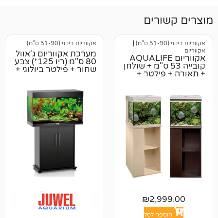
רים
|
אקווריום בינוני (51-90 ס"מ)
מערכת אקווריום ג'אוול
ריום AQUALIFE
80 ס"מ (ריו 125*) צבע
ייה 53 ס"מ + שולחן
שחור + פילטר ביולוגי +
ילטר +
טרמוסטט
₪
2,9
פה לסל