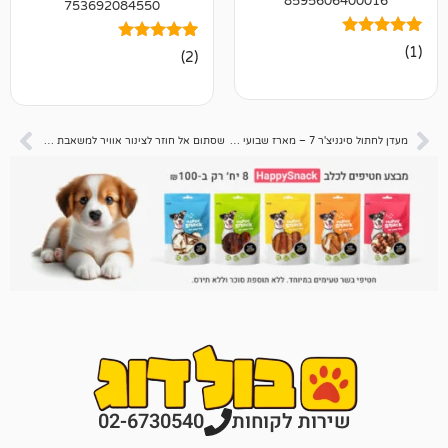
859560
753692084550
2
מדורגים
(2)
5.00
מתוך 5
מבוסס על
דירוגים של
לקוחות
מעדן לחתול סיגניצ'ר 7 – מארז שבועי חתיכות ברוטב עם קטניפ
שסתום אל חוזר לצינור אוויר למשאבת אקווריום – בויו
רות לקוחות
02-6730540