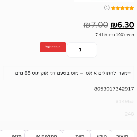
₪
7.
הוספה לסל
אואסי – מוס בטעם דגי אוקיינוס 85 גרם
805
דע
חוות
החלפה או
תנאי