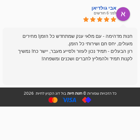
ולדיאן
מתן ט
לפני 6 חודשים
- עם מלאי ענק שמתחדש כל הזמן! מחירים
מיד נכון לעזור ולסייע מעבר, יישר כח! נמשיך
להמליץ לחברים ושכנים ומשפחה!
מומלץ מאוד!
ויות שמורות ©
חנות חיות
בול דוג הקניון לחיות 2026