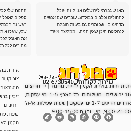
מאז שעברתי לירושלים אני קונה אוכל
החנות שלי לכל 
לחתולים וכלבים בבולדוג. עובדים שם אנשים
ספקים לאוכל ל
מדהימים , שפותרים גם בעיות הובלה
ראשונה הבנתי 
לנחלאות היכן שאין חניה... ממליצה מאוד
שלי, שאלו אות
את האוכל לכלב
מחירים לכל רמה
הכלב שלי מרוצה
אודות בול
צור קשר
שירות לקוחות
02-6730540
חנות חיות בולדוג הקניון לחיות מחמד | יד חרוצים
סיטונאות
16 ירושלים | משלוחים: כל הארץ 1-5 ימי עסקים,
זיכיון בר
אזורים חריגים 1-7 ימי עסקים | שעות פעילות: א׳-ה׳
דרושים
9:00-21:00, ימי ו׳ וחגים 9:00-15:00.
שעות פתי
תקנון הא