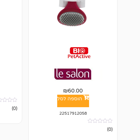
₪
60.00
הוספה לסל
אין
(0)
ביקורות
22517912058
אין
(0)
ביקורות