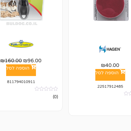
₪
160.00
₪
96.00
₪
40.00
הוספה לסל
הוספה לסל
811794010911
22517912485
אין
(0)
ביקורות