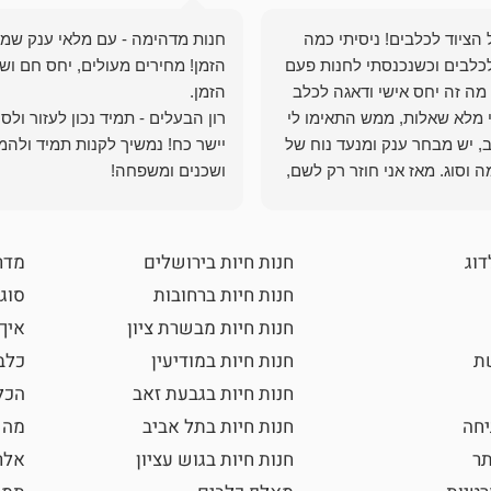
הציוד לכלבים! ניסיתי כמה
חנות מדהימה - עם מלאי ענק שמ
כלבים וכשנכנסתי לחנות פעם
הזמן! מחירים מעולים, יחס חם ושי
מה זה יחס אישי ודאגה לכלב
י מלא שאלות, ממש התאימו לי
רון הבעלים - תמיד נכון לעזור ולס
, יש מבחר ענק ומנעד נוח של
יישר כח! נמשיך לקנות תמיד ולהמ
 וסוג. מאז אני חוזר רק לשם,
ושכנים ומשפחה!
 ואני עוד יותר ❤️
דוג
חנות חיות בירושלים
מדר
חנות חיות ברחובות
סוגי
חנות חיות מבשרת ציון
איך
שת
חנות חיות במודיעין
כלב
חנות חיות בגבעת זאב
הכל
חה
חנות חיות בתל אביב
מה 
תר
חנות חיות בגוש עציון
אלר