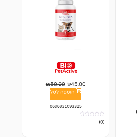
₪
50.00
₪
45.00
הוספה לסל
8698931093325
אין
(0)
ביקורות