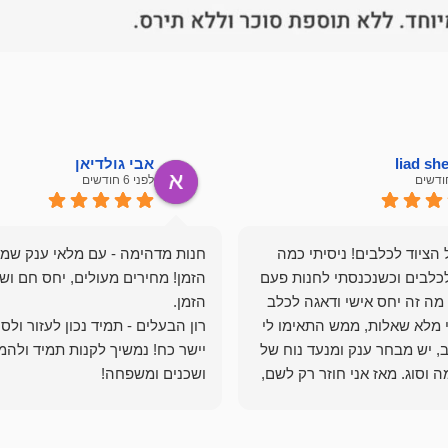
liad s
אבי גולדיאן
לפני 6 חודשים
הציוד לכלבים! ניסיתי כמה
חנות מדהימה - עם מלאי ענק שמ
כלבים וכשנכנסתי לחנות פעם
הזמן! מחירים מעולים, יחס חם ושי
מה זה יחס אישי ודאגה לכלב
י מלא שאלות, ממש התאימו לי
רון הבעלים - תמיד נכון לעזור ולס
, יש מבחר ענק ומנעד נוח של
יישר כח! נמשיך לקנות תמיד ולהמ
 וסוג. מאז אני חוזר רק לשם,
ושכנים ומשפחה!
 ואני עוד יותר ❤️