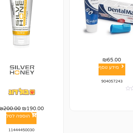
₪
65.00
מידע נוסף
904057243
₪
200.00
₪
190.00
הוספה לסל
11444450030