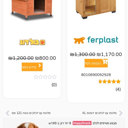
₪
1,300.00
₪
1,200.00
₪
800.00
פה לסל
מידע נוסף
801069
אין
(0)
ביקורות
דומוס XL
מלונת עץ לכלבים בטה 121 סמ