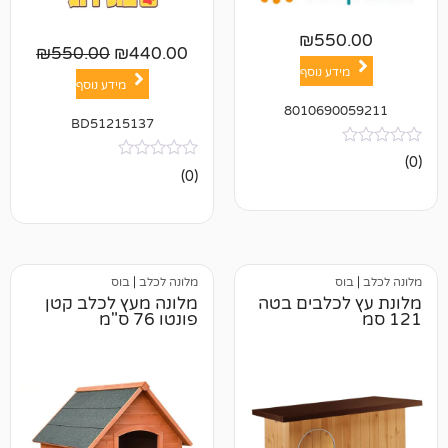
₪
55
₪
550.00
₪
440.00
ע נוסף
מידע נוסף
801069
BD51215137
אין
(0)
ביקורות
מלונה לכלב
|
בוס
כלבים בטה
מלונה מעץ לכלב קטן
פונטו 76 ס"מ