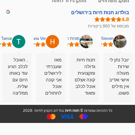
ם
מתקן גירוד לחתול
חיות בירושלים
מוניות רחובות אסף
Hana Ver
Tamar
סאן בן 
חנות חיות
מאז
. האוכל
פשוט חווית
גדולה
שעברתי
לכלב הגיע
קנייה שאפו
ומקצועית
לירושלים
עוד באותו
לעוסקים
קונה אצלם
אני קונה
היום עם
במלאכה
אוכל לכלב
אוכל
שליח.
שירות-אמינות-ז
ומאוד
לחתולים
ממליצה
והכי חשוב
מרוצה
וכלבים
מאד!!
איכות
בעיקר
בבולדוג.
שירות מאד
ממליץ
ויות שמורות ©
חנות חיות
בול דוג הקניון לחיות 2026
מהשירות
עובדים שם
מקצועי
בחום
וגם
אנשים
ואדיב ,
מהמחירים
מדהימים ,
מאד
הזולים
שפותרים
נחמדים ,