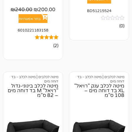
₪
240.00
₪
200.00
BD512
בחר אפשרויות
6010221183158
2
מדורגים
(2)
5.00
מתוך 5
מבוסס על
דירוגים של
לקוחות
טה לכלב - בד
מיטה לכלבים
|
מיטה לכלב - בד
דוחה מים
נק "רויאל"
מיטה לכלב בינוני-גדול
ה מים –
"רויאל" M בד דוחה מים
– 82 ס”מ