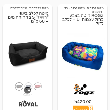
טה לכלב - בד
מיטת בד לחתול
|
מיטה לכלבים
מיטה לכלב בינוני
יטה בצבע
“רויאל” S בד דוחה מים
כחול עצמות -L – לכלב
– 68 ס”מ
Clear
₪
42
פה לסל