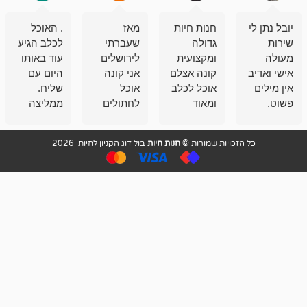
חנות חיות
מאז
. האוכל
פשוט חווית
גדולה
שעברתי
לכלב הגיע
קנייה שאפו
ומקצועית
לירושלים
עוד באותו
לעוסקים
קונה אצלם
אני קונה
היום עם
במלאכה
אוכל לכלב
אוכל
שליח.
שירות-אמינות-ז
ומאוד
לחתולים
ממליצה
והכי חשוב
מרוצה
וכלבים
מאד!!
איכות
בעיקר
בבולדוג.
שירות מאד
ממליץ
ויות שמורות ©
חנות חיות
בול דוג הקניון לחיות 2026
מהשירות
עובדים שם
מקצועי
בחום
וגם
אנשים
ואדיב ,
מהמחירים
מדהימים ,
מאד
הזולים
שפותרים
נחמדים ,
גם בעיות
מזמינה
הובלה
אצלם
לנחלאות
בקביעות
היכן שאין
חניה...
ממליצה
מאוד