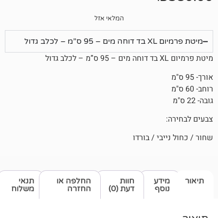
המלאי אזל
לב גדול
י / בורדו
דע
חוות
החלפה או
תנאי
סף
דעת (0)
החזרה
משלוח