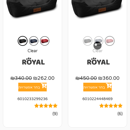
Clear
Cl
₪
340.00
₪
262.00
₪
450.00
אפשרויות
בחר אפשרויות
6010233299236
601022
9
מדורגים
(9)
5.00
מתוך 5
מבוסס על
דירוגים של