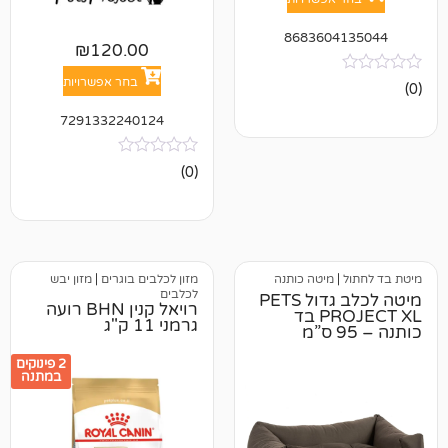
868360
₪
120.00
בחר אפשרויות
7291332240124
אין
(0)
ביקורות
מיטה כותנה
מזון לכלבים בוגרים
|
מזון יבש
לכלבים
מיטה לכלב גדול PETS
רויאל קנין BHN רועה
PROJECT XL בד
גרמני 11 ק"ג
2 פינוקים
במתנה