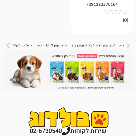
729133
מיטה לכלב קטן ולחתול pets project XS בד כותנה – 45 ס”מ
רויאל קנין BHN יורקשייר אדולט 1.5 ק"ג*
רות לקוחות
02-6730540