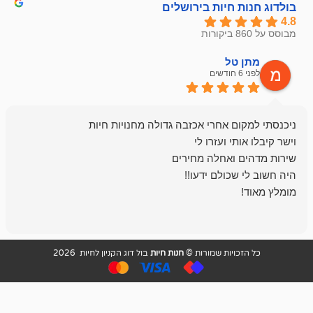
חיות בירושלים
ל
mazor
לפני 6 חודשים
אחלה חנות ,א
בכל עניין מתי
והשירות פצצה.
ויות שמורות ©
חנות חיות
בול דוג הקניון לחיות 2026