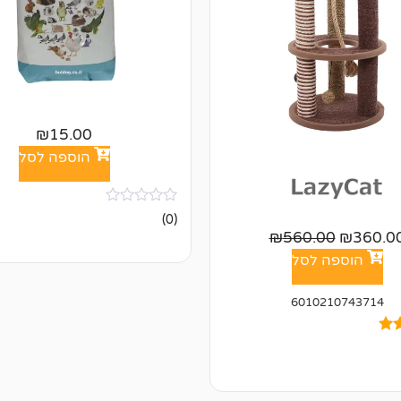
₪
15.00
הוספה לסל
אין
(0)
ביקורות
₪
560.00
₪
360.0
הוספה לסל
6010210743714
ל