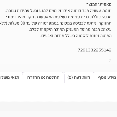
מאפייני המוצר:
חומר: עשויה מבד כותנה איכותי, נעים למגע ובעל עמידות גבוהה.
מבנה: כוללת כרית פנימית נשלפת המאפשרת ניקוי מהיר ויסודי.
תחזוקה: ניתנת לכביסה במכונה בטמפרטורה של עד 30 מעלות (ללא סחיטה), לשמירה על צורת המוצר ואיכות הבד לאורך זמן.
עיצוב: מבנה מרופד המעניק תמיכה היקפית לכלב.
המיטה ניתנת להזמנה בשלל מידות וצבעים.
7291332255142
2
מידע נוסף
חוות דעת (0)
החלפה או החזרה
תנאי משלו