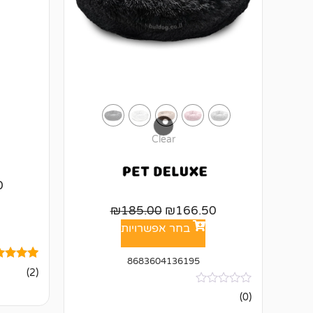
Clear
0
₪
185.00
₪
166.50
בחר אפשרויות
8683604136195
2
מדורגים
(2)
5.00
מתוך 5
אין
(0)
מבוסס על
ביקורות
דירוגים ש