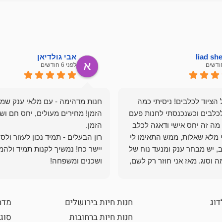
liad s
אבי גולדיאן
לפני 6 חודשים
הציוד לכלבים! ניסיתי כמה
חנות מדהימה - עם מלאי ענק שמ
כלבים וכשנכנסתי לחנות פעם
הזמן! מחירים מעולים, יחס חם ושי
מה זה יחס אישי ודאגה לכלב
י מלא שאלות, ממש התאימו לי
רון הבעלים - תמיד נכון לעזור ולס
, יש מבחר ענק ומנעד נוח של
יישר כח! נמשיך לקנות תמיד ולהמ
 וסוג. מאז אני חוזר רק לשם,
ושכנים ומשפחה!
 ואני עוד יותר ❤️
דוג
חנות חיות בירושלים
מדר
חנות חיות ברחובות
סוגי