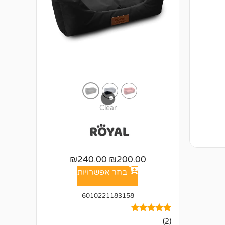
Clear
₪
240.00
₪
200.00
בחר אפשרויות
6010221183158
2
מדורגים
(2)