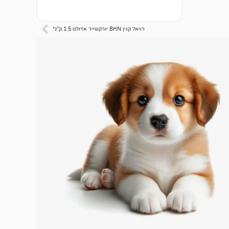
5.00
מתוך 5
מבוסס על
דירוגים של
רויאל קנין BHN יורקשייר אדולט 1.5 ק"ג*
לקוחות