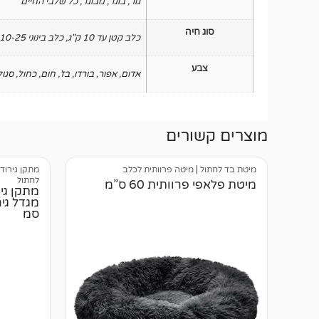
גור
,
בוגר
,
מבוגר
,
כל שלבי החיים
סוג חיה
כלב קטן עד 10 ק"ג
,
כלב בינוני 10-25 ק"ג
צבע
אדום
,
אפור
,
בורדו
,
בז'
,
חום
,
כחול
,
סגול
מוצרים קשורים
מיטת בד לחתול
|
מיטה פרוותית לכלב
מתקן גירוד
לחתול
מיטת פלאפי פרוותית 60 ס”מ
סמ