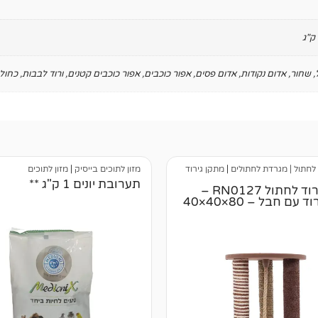
,
שחור
,
אדום נקודות
,
אדום פסים
,
אפור כוכבים
,
אפור כוכבים קטנים
,
ורוד לבבות
,
כחול 
 לחתול | מגרדת לחתולים
|
מתקן גירוד
מזון לתוכים בייסיק
|
מזון לתוכים
תערובת יונים 1 ק"ג **
מתקן גירוד לחתול RN0127 –
מגדל גירוד עם חבל – 80×40×40