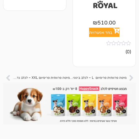
₪
51
אפשרויות
מיטה פרוותית פרימיום L – לכלב בינוני / גדול – 80 ס”מ
מיטה פרוותית פרימיום XXL – לכלב גדול / ענק – 120 ס”מ