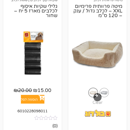
לב
שקיות קקי לכלבים
|
שונות לכלב
ת פרימיום
גלילי שקיות איסוף
לב גדול / ענק
לכלבים מארז 5 יח –
שחור
₪
20.00
₪
15.00
הוספה לסל
Cl
6010228098011
אין
(0)
ביקורות