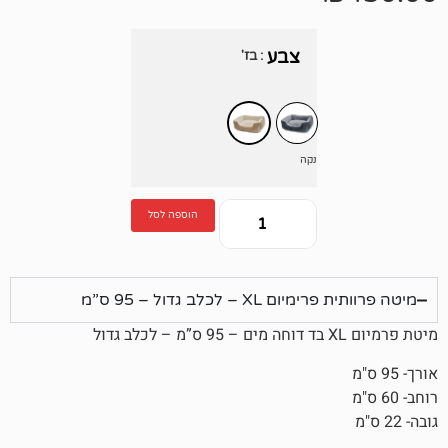
צבע
: בז'
נקה
הוספה לסל
 – לכלב גדול – 95 ס”מ