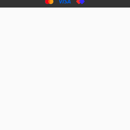
וגם
אנשים
ואדיב ,
מהמחירים
מדהימים ,
מאד
הזולים
שפותרים
נחמדים ,
גם בעיות
מזמינה
הובלה
אצלם
לנחלאות
בקביעות
היכן שאין
חניה...
ממליצה
מאוד