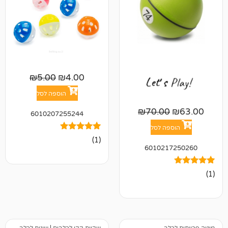
₪
5.00
₪
4.00
הוספה לסל
₪
70.00
6010207255244
פה לסל
1
מדורג
(1)
5.00
601021
מתוך 5
מבוסס על
דירוגים של
לקוחות