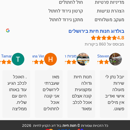
ת
חול לחתולים
קרטון גירוד לחתול
ם
מתקן גירוד לחתול
חיות בירושלים
מוניות רחובות אסף
Hana Ver
Tamar
סאן בן 
חנות חיות
מאז
. האוכל
פשוט חווית
גדולה
שעברתי
לכלב הגיע
קנייה שאפו
ומקצועית
לירושלים
עוד באותו
לעוסקים
קונה אצלם
אני קונה
היום עם
במלאכה
אוכל לכלב
אוכל
שליח.
שירות-אמינות-ז
ומאוד
לחתולים
ממליצה
והכי חשוב
מרוצה
וכלבים
מאד!!
איכות
בעיקר
בבולדוג.
שירות מאד
ממליץ
ויות שמורות ©
חנות חיות
בול דוג הקניון לחיות 2026
מהשירות
עובדים שם
מקצועי
בחום