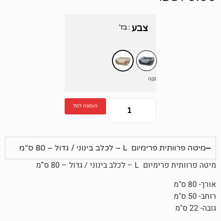
צבע
: בז'
נקה
הוספה לסל
כלב בינוני / גדול – 80 ס”מ
ני / גדול – 80 ס”מ