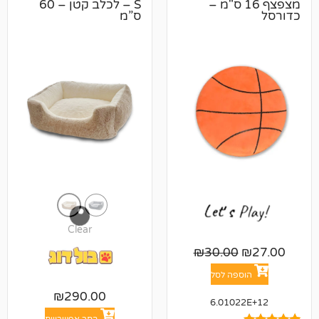
פצף 16 ס"מ –
S – לכלב קטן – 60
ס”מ
Clear
₪
30.00
פה לסל
₪
290.00
6.010
בחר אפשרויות