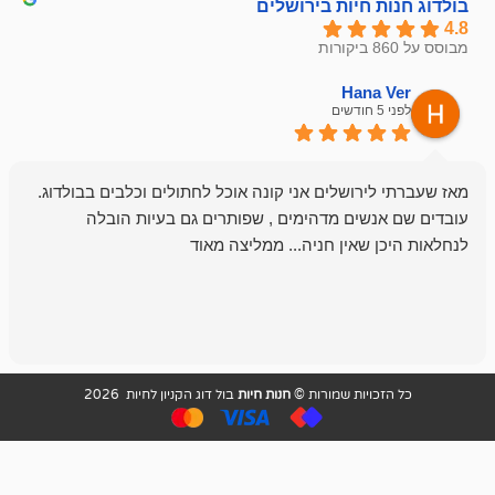
חיות בירושלים
emesh
Han
לפני 6 חודשים
רושלים אני קונה אוכל לחתולים וכלבים בבולדוג.
החנות שלי לכל
שים מדהימים , שפותרים גם בעיות הובלה
וכשנכנסתי לח
שאין חניה... ממליצה מאוד
לכלב שלי, שא
לכלב, יש מבחר
אני חוזר רק ל
ויות שמורות ©
חנות חיות
בול דוג הקניון לחיות 2026