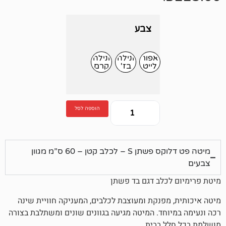
צבע
אפור
ונילה
ונילה
לייט
בז'
קרם
הוספה לסל
מיטה פט דלוקס פשתן S – לכלב קטן – 60 ס”מ מגוון
כלב דגם בד פשתן
מפנקת ומעוצבת לכלבים, המעניקה חוויית שינה
וחד. המיטה מגיעה בגוונים שונים ומשתלבת בצורה
ל בבית.