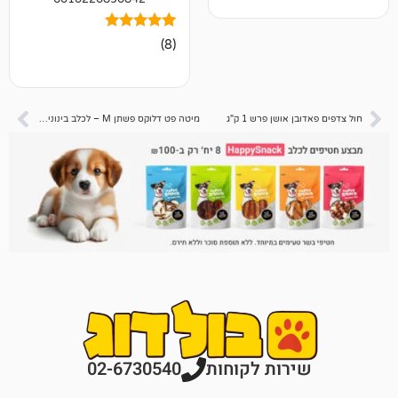
8
מדורגים
(8)
5.00
מתוך 5
מבוסס על
דירוגים של
לקוחות
אושן פרש 1 ק"ג
מיטה פט דלוקס פשתן M – לכלב בינוני – 70 ס”מ מגוון צבעים
רות לקוחות
02-6730540