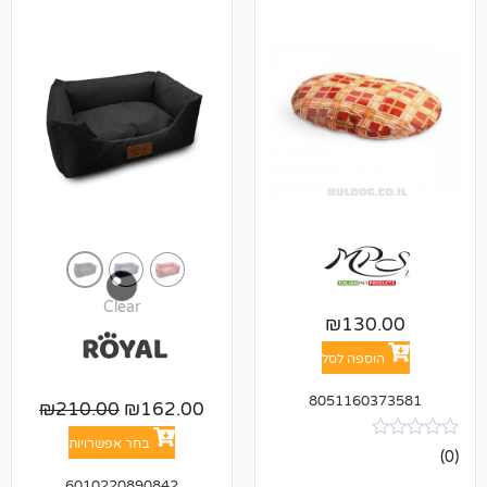
Clear
₪
13
פה לסל
805116
₪
210.00
₪
162.00
בחר אפשרויות
6010220890842