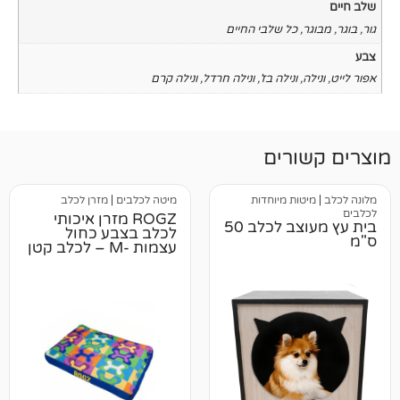
כל שלבי החיים
ונילה בז'
,
ונילה חרדל
,
ונילה קרם
רים
ות מיוחדות
מיטה לכלבים
|
מזרן לכלב
ROGZ מזרן איכותי
בית עץ מעוצב לכלב 50
לכלב בצבע כחול
עצמות -M – לכלב קטן
עד בינוני