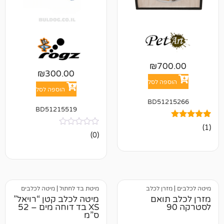
₪
70
₪
300.00
פה לסל
הוספה לסל
BD512
BD51215519
אין
(0)
ביקורות
רן לכלב
מיטת בד לחתול
|
מיטה לכלבים
תואם
מיטה לכלב קטן “רויאל”
XS בד דוחה מים – 52
ס”מ