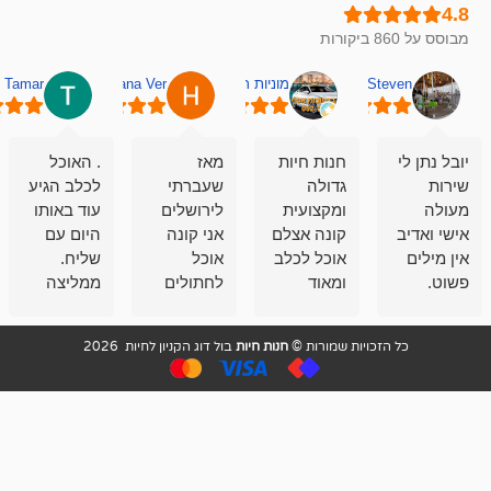
מוניות רחובות אסף
Hana Ver
Tamar
סאן בן 
חנות חיות
מאז
. האוכל
פשוט חווית
גדולה
שעברתי
לכלב הגיע
קנייה שאפו
ומקצועית
לירושלים
עוד באותו
לעוסקים
קונה אצלם
אני קונה
היום עם
במלאכה
אוכל לכלב
אוכל
שליח.
שירות-אמינות-ז
ומאוד
לחתולים
ממליצה
והכי חשוב
מרוצה
וכלבים
מאד!!
איכות
בעיקר
בבולדוג.
שירות מאד
ממליץ
ויות שמורות ©
חנות חיות
בול דוג הקניון לחיות 2026
מהשירות
עובדים שם
מקצועי
בחום
וגם
אנשים
ואדיב ,
מהמחירים
מדהימים ,
מאד
הזולים
שפותרים
נחמדים ,
גם בעיות
מזמינה
הובלה
אצלם