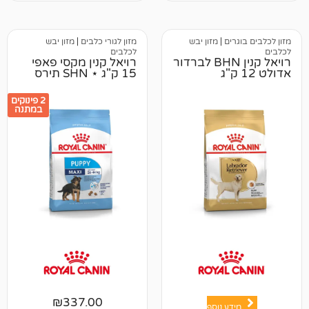
דירוגים של
לקוחות
ים
|
מזון יבש
מזון לגורי כלבים
|
מזון יבש
לכלבים
רויאל קנין BHN לברדור
רויאל קנין מקסי פאפי
15 ק"ג ⋆ SHN תירס
2 פינוקים
במתנה
₪
337.00
ע נוסף