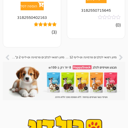
הוספה לסל
318255
3182550402163
3
מדורגים
(3)
4.67
מתוך 5
מבוסס על
דירוגים של
לקוחות
מזון רפואי לכלבים פרמינה וט-לייף 12 ק"ג struvite סטרוויט
מזון רפואי לכלבים פרמינה וט-לייף 2 ק"ג Gastrointestinal גסטרו אינטסטינל