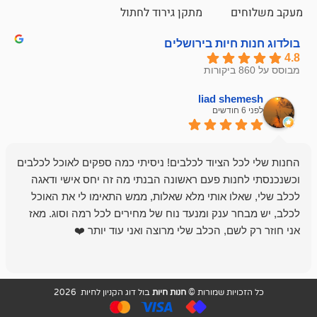
ם
מתקן גירוד לחתול
חיות בירושלים
liad sh
אבי ג
לפני 6 חודשים
 הציוד לכלבים! ניסיתי כמה ספקים לאוכל לכלבים
חנות מדהימה 
נות פעם ראשונה הבנתי מה זה יחס אישי ודאגה
לו אותי מלא שאלות, ממש התאימו לי את האוכל
רון הבעלים - ת
 ענק ומנעד נוח של מחירים לכל רמה וסוג. מאז
לקנות תמיד ו
שם, הכלב שלי מרוצה ואני עוד יותר ❤️
ויות שמורות ©
חנות חיות
בול דוג הקניון לחיות 2026