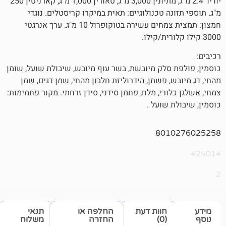
יודיד 2.4 מ"ג, מתיונין 3,000 מ"ג, טאורין 1,000 מ"ג, קארניטין 250
ה טכנולוגיים: תאית במיקרו קריסטלים. נוגדי
חמצון: תמצית צמחים עשירה בטוקופרול 10 מ"ג. ערך אנרגטי
סלק מיובשת, בשר עוף מיובש, שיבולת שועל, שומן
 פשתן, הידרוליזת חלבון מהחי, שמן דגים, שמן
רי, מלח, פחמן סידני, סידן זרחתי. מקור פחמימות:
שועל .
801
חוות דעת
החלפה או
תנאי
(0)
החזרה
משלוח