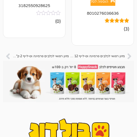
פה לסל
3182550928625
801027
אין
(0)
ביקורות
מזון רפואי לכלבים פרמינה וט-לייף 12 ק"ג Obesity אוביסיטי
מזון רפואי לכלבים פרמינה וט-לייף 2 ק"ג Renal רנאל