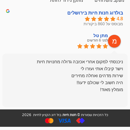
ם
מתקן גירוד לחתול
חיות בירושלים
ל
mazor
לפני 6 חודשים
אחלה חנות ,א
בכל עניין מתי
והשירות פצצה.
ויות שמורות ©
חנות חיות
בול דוג הקניון לחיות 2026