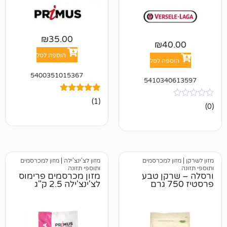
₪
35.00
₪
4
הוספה לסל
פה לסל
5400351015367
541034
1
מדורג
(1)
5.00
מתוך 5
מבוסס על
דירוגים של
לקוחות
 למכרסמים
מזון לצ'ינצ'ילה
|
מזון למכרסמים
ותוספי תזונה
קן טבע
מזון מכרסמים פרימוס
לצ'ינצ'ילה 2.5 ק"ג