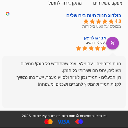
ם
מתקן גירוד לחתול
חיות בירושלים
ולדיאן
מתן ט
לפני 6 חודשים
- עם מלאי ענק שמתחדש כל הזמן! מחירים
מיד נכון לעזור ולסייע מעבר, יישר כח! נמשיך
להמליץ לחברים ושכנים ומשפחה!
מומלץ מאוד!
ויות שמורות ©
חנות חיות
בול דוג הקניון לחיות 2026