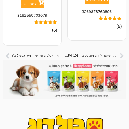
פה לסל
הוספה לסל
326987
3182550703079
6
מדורגים
(6)
5.00
מתוך 5
מבוסס על
דירוגים של
לקוחות
תא השרצה לדגים מפלסטיק – FH-101 כפול
מזון לכלבים פרו פלאן מיני כבש 7 ק"ג