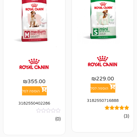
₪
22
₪
355.00
פה לסל
הוספה לסל
318255
3182550402286
אין
(0)
ביקורות