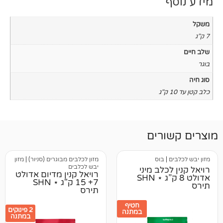
רים
בוס
מזון לכלבים מבוגרים (סניור)
|
מזון
יבש לכלבים
כלב מיני
רויאל קנין מדיום אדולט
אדולט 8 ק”ג ⋆ SHN
7+ 15 ק"ג ⋆ SHN
תירס
חטיף
2 פינוקים
במתנה
במתנה