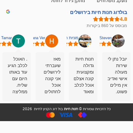
ם
מתקן גירוד לחתול
חיות בירושלים
מוניות רחובות אסף
Hana Ver
Tamar
סאן בן 
חנות חיות
מאז
. האוכל
פשוט חווית
גדולה
שעברתי
לכלב הגיע
קנייה שאפו
ומקצועית
לירושלים
עוד באותו
לעוסקים
קונה אצלם
אני קונה
היום עם
במלאכה
אוכל לכלב
אוכל
שליח.
שירות-אמינות-ז
ומאוד
לחתולים
ממליצה
והכי חשוב
מרוצה
וכלבים
מאד!!
איכות
בעיקר
בבולדוג.
שירות מאד
ממליץ
ויות שמורות ©
חנות חיות
בול דוג הקניון לחיות 2026
מהשירות
עובדים שם
מקצועי
בחום
וגם
אנשים
ואדיב ,
מהמחירים
מדהימים ,
מאד
הזולים
שפותרים
נחמדים ,