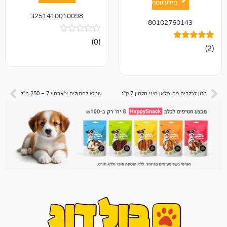
ע נוסף
3251410010098
80102
אין
(0)
ביקורות
אן מיני סלמון 7 ק"ג
שמפו לחתולים צ'ארמיי 7 – 250 מ"ל