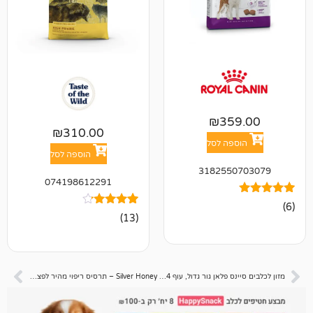
₪
35
₪
310.00
פה לסל
הוספה לסל
318255
074198612291
13
מדורגים
(13)
4.00
מתוך 5
מבוסס על
דירוגים של
לקוחות
מזון לכלבים סיינס פלאן גור גדול, עוף 14 ק"ג
Silver Honey – תרסיס ריפוי מהיר לפצעים אנטי-מיקרוביאלי