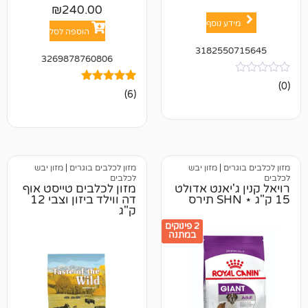
₪
240.00
ע נוסף
הוספה לסל
318255
3269878760806
6
מדורגים
(6)
4.83
מתוך 5
מבוסס על
דירוגים של
לקוחות
ים
|
מזון יבש
מזון לכלבים בוגרים
|
מזון יבש
לכלבים
'יאנט אדולט
מזון לכלבים טייסט אוף
דה ווילד ביזון וצבי 12
ק"ג
2 פינוקים
במתנה