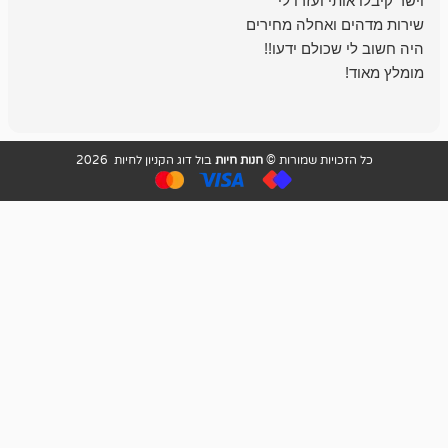
בכל עניין מתי
והשירות פצצה.
ויות שמורות ©
חנות חיות
בול דוג הקניון לחיות 2026