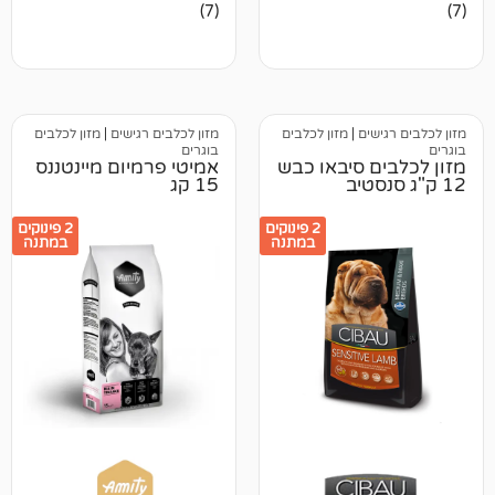
7
מדורגים
(7)
4.86
מתוך 5
מבוסס על
דירוגים של
לקוחות
ים
|
מזון לכלבים
מזון לכלבים רגישים
|
מזון לכלבים
בוגרים
 סיבאו כבש
אמיטי פרמיום מיינטננס
15 קג
2 פינוקים
2 פינוקים
במתנה
במתנה