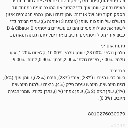
סת סלק כמקור לסיבים אציליים לטובת תנועת
מן עוף כדי להפוך את המוצר טעים במיוחד וגם
של אנרגיה; שמן דגים ושמן צמחי מבטיחים איזון
מושלם של חומצות שומן (אומגה 3 ואומגה 6); שמרי הבירה כדי
לשפר את פעילות מעיים והם גם עשירים בויטמיני B ו-D & Cibau
יטמינים ורכיבים אחריםלתזונה נכונה ומאוזנת.
חלבון גולמי: 23.00%, שומן גולמי: 10.00%, קלציום:1.20%, אש
בשר כבש מיובש (28%), אורז (28%), תירס (23%), שומן עוף (5%),
דגים מיובשים, מיובש עיסת סלק (4%), ביצים שלמות מיובשים
(4%), שמן דגים (2 %), שמן צמחי (1%), נתרן כלורי, שמרי הבירה
801