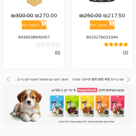
₪
300.00
₪
270.00
₪
250.00
פה לסל
הוספה לסל
8436538940457
801027
אין
(0)
ביקורות
שואב רפש עם פומפה לאקווריום בויו SC-002