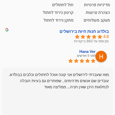
ת
חול לחתולים
קרטון גירוד לחתול
ם
מתקן גירוד לחתול
חיות בירושלים
emesh
Han
לפני 6 חודשים
רושלים אני קונה אוכל לחתולים וכלבים בבולדוג.
החנות שלי לכל
שים מדהימים , שפותרים גם בעיות הובלה
וכשנכנסתי לח
שאין חניה... ממליצה מאוד
לכלב שלי, שא
לכלב, יש מבחר
אני חוזר רק ל